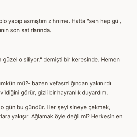
blo yapıp asmıştım zihnime. Hatta “sen hep gül,
ın son satırlarında.
n güzel o siliyor.” demişti bir keresinde. Hemen
 mümkün mü?- bazen vefasızlığından yakınırdı
ildiğini görür, gizli bir hayranlık duyardım.
m o gün bu gündür. Her şeyi sineye çekmek,
lara yakışır. Ağlamak öyle değil mi? Herkesin en