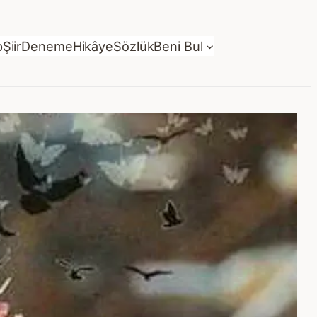
p
Şiir
Deneme
Hikâye
Sözlük
Beni Bul