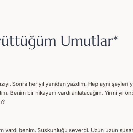
üyüttüğüm Umutlar*
ıyı. Sonra her yıl yeniden yazdım. Hep aynı şeyleri ya
im. Benim bir hikayem vardı anlatacağım. Yirmi yıl ö
n?
şe’m vardı benim. Suskunluğu severdi. Uzun uzun susa