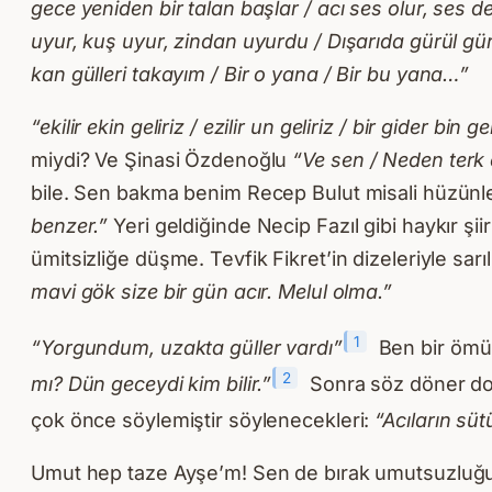
gece yeniden bir talan başlar / acı ses olur, ses de
uyur, kuş uyur, zindan uyurdu / Dışarıda gürül gü
kan gülleri takayım / Bir o yana / Bir bu yana…”
“ekilir ekin geliriz / ezilir un geliriz / bir gider bi
miydi? Ve Şinasi Özdenoğlu
“Ve sen / Neden terk
bile. Sen bakma benim Recep Bulut misali hüzünle
benzer.”
Yeri geldiğinde Necip Fazıl gibi haykır şiir
ümitsizliğe düşme. Tevfik Fikret’in dizeleriyle sarı
mavi gök size bir gün acır. Melul olma.”
1
“Yorgundum, uzakta güller vardı”
Ben bir ömür
2
mı? Dün geceydi kim bilir.”
Sonra söz döner dola
çok önce söylemiştir söylenecekleri:
“Acıların sü
Umut hep taze Ayşe’m! Sen de bırak umutsuzluğu