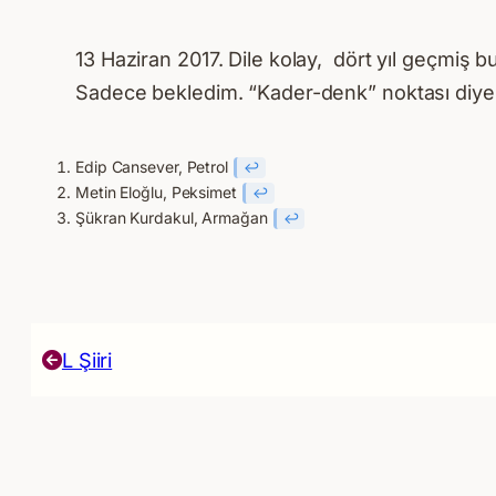
13 Haziran 2017. Dile kolay, dört yıl geçmiş 
Sadece bekledim. “Kader-denk” noktası diye t
Edip Cansever, Petrol
↩︎
Metin Eloğlu, Peksimet
↩︎
Şükran Kurdakul, Armağan
↩︎
L Şiiri