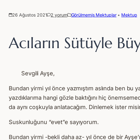
26 Ağustos 2021
2 yorum
Görülmemiş Mektuplar
 • 
Mektup
Acıların Sütüyle B
Sevgili Ayşe,
Bundan yirmi yıl önce yazmıştım aslında ben bu yaz
yazdıklarıma hangi gözle baktığını hiç önemsemed
da aynı coşkuyla anlatacağım. Dinlemek ister misi
Suskunluğunu “evet”e sayıyorum.
Bundan yirmi -bekli daha az- yıl önce de bir Ay