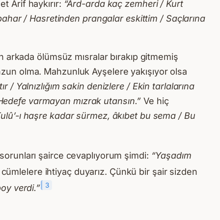
 Arif haykırır:
“Ard-arda kaç zemheri / Kurt
bahar / Hasretinden prangalar eskittim / Saçlarına
 arkada ölümsüz mısralar bırakıp gitmemiş
un olma. Mahzunluk Ayşelere yakışıyor olsa
/ Yalnızlığım sakin denizlere / Ekin tarlalarına
Hedefe varmayan mızrak utansın.”
Ve hiç
 Tulû’-ı haşre kadar sürmez, âkıbet bu sema / Bu
sorunları şairce cevaplıyorum şimdi:
“Yaşadım
 cümlelere ihtiyaç duyarız. Çünkü bir şair sizden
3
oy verdi.”