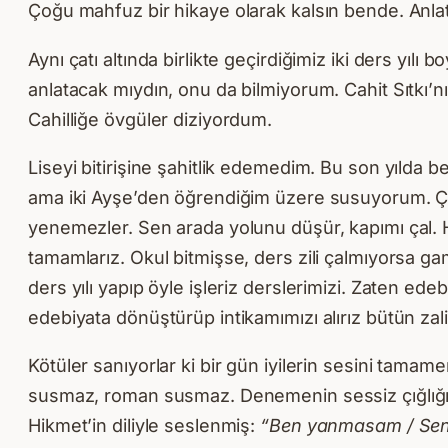
Çoğu mahfuz bir hikaye olarak kalsın bende. Anlatı
Aynı çatı altında birlikte geçirdiğimiz iki ders yı
anlatacak mıydın, onu da bilmiyorum. Cahit Sıtkı’nın
Cahilliğe övgüler diziyordum.
Liseyi bitirişine şahitlik edemedim. Bu son yılda
ama iki Ayşe’den öğrendiğim üzere susuyorum. Çığ
yenemezler. Sen arada yolunu düşür, kapımı çal. H
tamamlarız. Okul bitmişse, ders zili çalmıyorsa gam
ders yılı yapıp öyle işleriz derslerimizi. Zaten ed
edebiyata dönüştürüp intikamımızı alırız bütün zal
Kötüler sanıyorlar ki bir gün iyilerin sesini ta
susmaz, roman susmaz. Denemenin sessiz çığlığı 
Hikmet’in diliyle seslenmiş:
“Ben yanmasam / Sen y