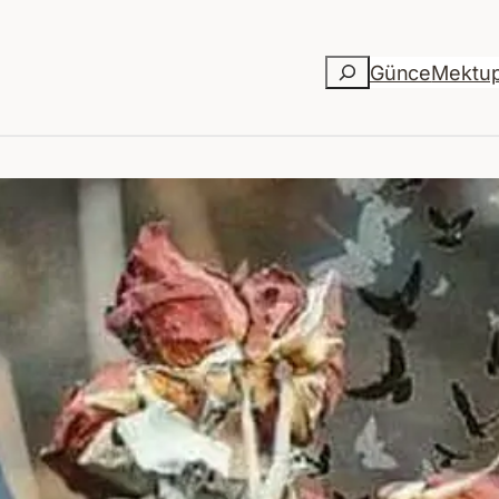
Ara
Günce
Mektu