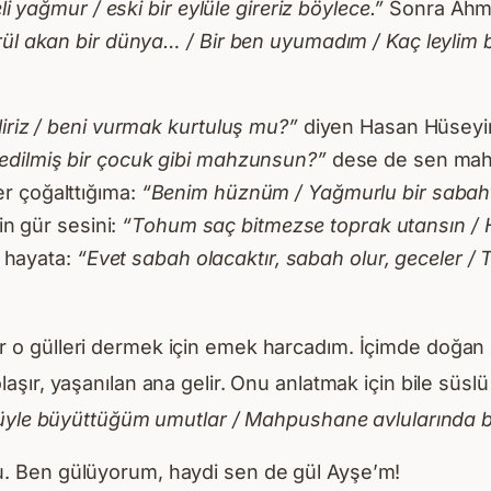
li yağmur / eski bir eylüle gireriz böylece.”
Sonra Ahmet
rül akan bir dünya… / Bir ben uyumadım / Kaç leylim 
n geliriz / beni vurmak kurtuluş mu?”
diyen Hasan Hüseyin
 edilmiş bir çocuk gibi mahzunsun?”
dese de sen mahz
r çoğalttığıma:
“Benim hüznüm / Yağmurlu bir sabahtır 
in gür sesini:
“Tohum saç bitmezse toprak utansın / 
l hayata:
“Evet sabah olacaktır, sabah olur, geceler /
 o gülleri dermek için emek harcadım. İçimde doğan 
şır, yaşanılan ana gelir. Onu anlatmak için bile süslü
tüyle büyüttüğüm umutlar / Mahpushane avlularında b
. Ben gülüyorum, haydi sen de gül Ayşe’m!