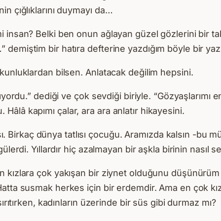
in çığlıklarını duymayı da…
 insan? Belki ben onun ağlayan güzel gözlerini bir ta
demiştim bir hatıra defterine yazdığım böyle bir yazın
kunluklardan bilsen. Anlatacak değilim hepsini.
ıyordu.” dediği ve çok sevdiği biriyle. “Gözyaşlarımı e
âlâ kapımı çalar, ara ara anlatır hikayesini.
ocası. Birkaç dünya tatlısı çocuğu. Aramızda kalsın -bu
erdi. Yıllardır hiç azalmayan bir aşkla birinin nasıl sev
ın kızlara çok yakışan bir ziynet olduğunu düşünürü
atta susmak herkes için bir erdemdir. Ama en çok kız
sırıtırken, kadınların üzerinde bir süs gibi durmaz mı?