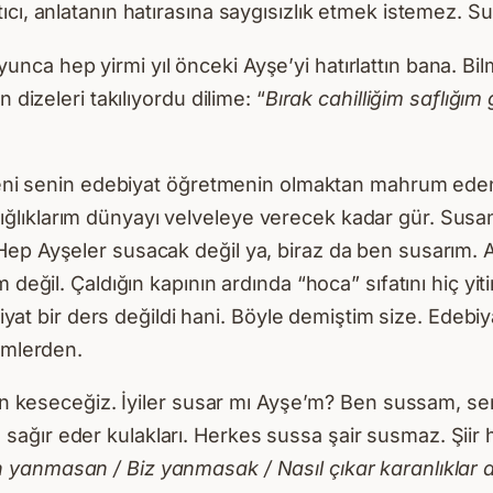
cı, anlatanın hatırasına saygısızlık etmek istemez. Su
lı boyunca hep yirmi yıl önceki Ayşe’yi hatırlattın bana
 dizeleri takılıyordu dilime: “
Bırak cahilliğim saflığı
 beni senin edebiyat öğretmenin olmaktan mahrum eden
lıklarım dünyayı velveleye verecek kadar gür. Susan
ep Ayşeler susacak değil ya, biraz da ben susarım. An
 değil. Çaldığın kapının ardında “hoca” sıfatını hiç yi
ebiyat bir ders değildi hani. Böyle demiştim size. Edeb
imlerden.
mamen keseceğiz. İyiler susar mı Ayşe’m? Ben sussam,
sağır eder kulakları. Herkes sussa şair susmaz. Şii
anmasan / Biz yanmasak / Nasıl çıkar karanlıklar a