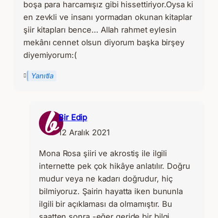
boşa para harcamışız gibi hissettiriyor.Oysa ki
en zevkli ve insanı yormadan okunan kitaplar
şiir kitapları bence… Allah rahmet eylesin
mekânı cennet olsun diyorum başka birşey
diyemiyorum:(
Yanıtla
Bir Edip
12 Aralık 2021
Mona Rosa şiiri ve akrostiş ile ilgili
internette pek çok hikâye anlatılır. Doğru
mudur veya ne kadarı doğrudur, hiç
bilmiyoruz. Şairin hayatta iken bununla
ilgili bir açıklaması da olmamıştır. Bu
saatten sonra -eğer geride bir bilgi