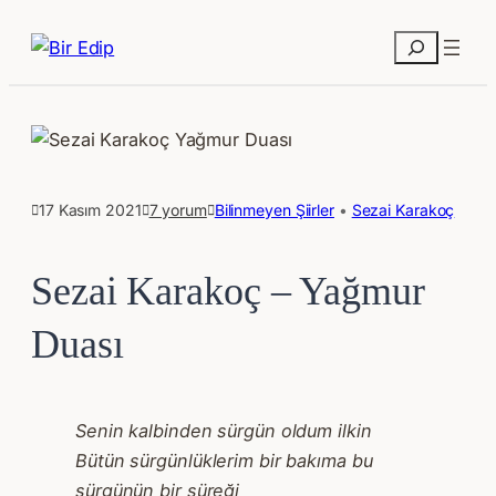
Ara
17 Kasım 2021
7 yorum
Bilinmeyen Şiirler
 • 
Sezai Karakoç
Sezai Karakoç – Yağmur
Duası
Senin kalbinden sürgün oldum ilkin
Bütün sürgünlüklerim bir bakıma bu
sürgünün bir süreği