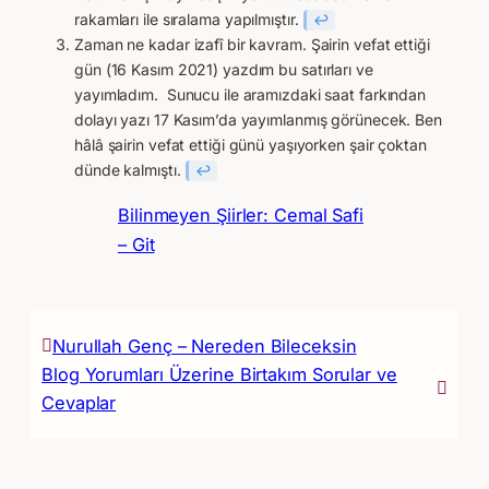
rakamları ile sıralama yapılmıştır.
↩︎
Zaman ne kadar izafî bir kavram. Şairin vefat ettiği
gün (16 Kasım 2021) yazdım bu satırları ve
yayımladım. Sunucu ile aramızdaki saat farkından
dolayı yazı 17 Kasım’da yayımlanmış görünecek. Ben
hâlâ şairin vefat ettiği günü yaşıyorken şair çoktan
dünde kalmıştı.
↩︎
Bilinmeyen Şiirler: Cemal Safi
– Git
Nurullah Genç – Nereden Bileceksin
Blog Yorumları Üzerine Birtakım Sorular ve
Cevaplar