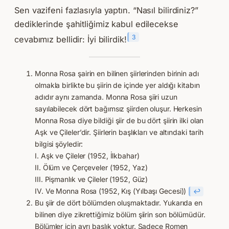
Sen vazifeni fazlasıyla yaptın. “Nasıl bilirdiniz?”
dediklerinde şahitliğimiz kabul edilecekse
3
cevabımız bellidir: İyi bilirdik!
Monna Rosa şairin en bilinen şiirlerinden birinin adı
olmakla birlikte bu şiirin de içinde yer aldığı kitabın
adıdır aynı zamanda. Monna Rosa şiiri uzun
sayılabilecek dört bağımsız şiirden oluşur. Herkesin
Monna Rosa diye bildiği şiir de bu dört şiirin ilki olan
Aşk ve Çileler’dir. Şiirlerin başlıkları ve altındaki tarih
bilgisi şöyledir:
I. Aşk ve Çileler (1952, İlkbahar)
II. Ölüm ve Çerçeveler (1952, Yaz)
III. Pişmanlık ve Çileler (1952, Güz)
IV. Ve Monna Rosa (1952, Kış (Yılbaşı Gecesi))
↩︎
Bu şiir de dört bölümden oluşmaktadır. Yukarıda en
bilinen diye zikrettiğimiz bölüm şiirin son bölümüdür.
Bölümler için ayrı başlık yoktur. Sadece Romen