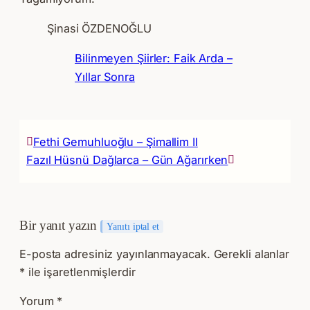
Şinasi ÖZDENOĞLU
Bilinmeyen Şiirler: Faik Arda –
Yıllar Sonra
Fethi Gemuhluoğlu – Şimallim II
Fazıl Hüsnü Dağlarca – Gün Ağarırken
Bir yanıt yazın
Yanıtı iptal et
E-posta adresiniz yayınlanmayacak.
Gerekli alanlar
*
ile işaretlenmişlerdir
Yorum
*