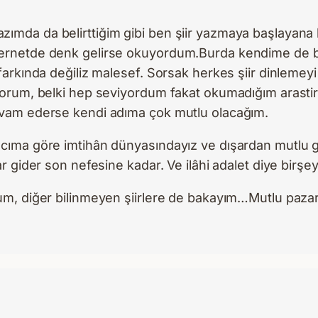
mda da belirttiğim gibi ben şiir yazmaya başlayana ka
ternetde denk gelirse okuyordum.Burda kendime de bir
arkında değiliz malesef. Sorsak herkes şiir dinlemeyi s
iyorum, belki hep seviyordum fakat okumadığım arast
devam ederse kendi adıma çok mutlu olacağım.
ncıma göre imtihân dünyasındayız ve dışardan mutlu gö
ar gider son nefesine kadar. Ve ilâhi adalet diye birş
um, diğer bilinmeyen şiirlere de bakayım…Mutlu pazarl