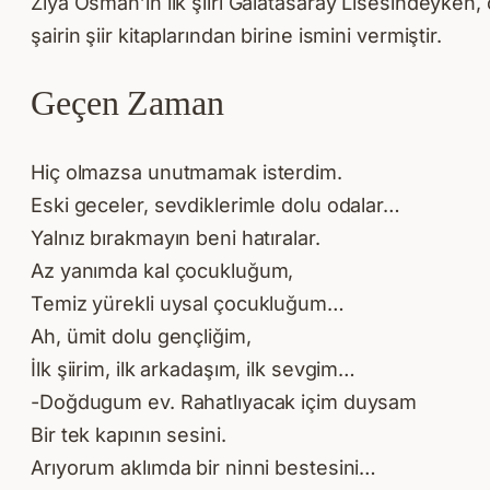
Ziya Osman’ın ilk şiiri Galatasaray Lisesindeyken,
şairin şiir kitaplarından birine ismini vermiştir.
Geçen Zaman
Hiç olmazsa unutmamak isterdim.
Eski geceler, sevdiklerimle dolu odalar…
Yalnız bırakmayın beni hatıralar.
Az yanımda kal çocukluğum,
Temiz yürekli uysal çocukluğum…
Ah, ümit dolu gençliğim,
İlk şiirim, ilk arkadaşım, ilk sevgim…
-Doğdugum ev. Rahatlıyacak içim duysam
Bir tek kapının sesini.
Arıyorum aklımda bir ninni bestesini…