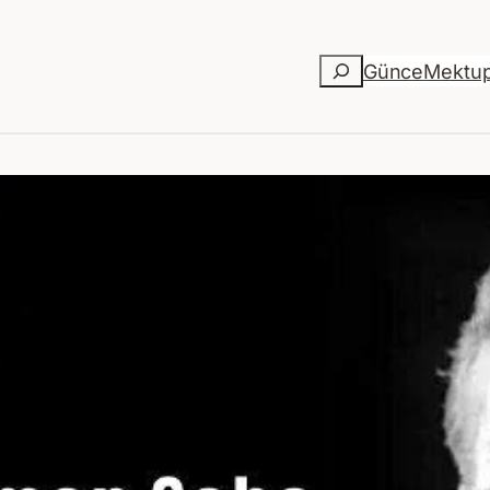
Ara
Günce
Mektu