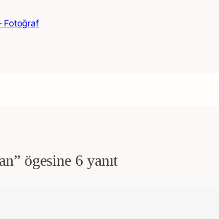
– Fotoğraf
n” ögesine 6 yanıt