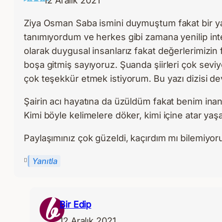
Ziya Osman Saba ismini duymuştum fakat bir yazı
tanımıyordum ve herkes gibi zamana yenilip in
olarak duygusal insanlarız fakat değerlerimizin f
boşa gitmiş sayıyoruz. Şuanda şiirleri çok sev
çok teşekkür etmek istiyorum. Bu yazı dizisi 
Şairin acı hayatına da üzüldüm fakat benim ina
Kimi böyle kelimelere döker, kimi içine atar yaş
Paylaşımınız çok güzeldi, kaçırdım mı bilemiyor
Yanıtla
Bir Edip
12 Aralık 2021