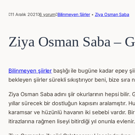
11 Aralık 2021
6 yorum
Bilinmeyen Şiirler
 • 
Ziya Osman Saba
Ziya Osman Saba – 
Bilinmeyen şiirler
başlığı ile bugüne kadar epey şi
bekleyen şiirler sürekli sıkıştırıyor beni, bize sır
Ziya Osman Saba adını şiir okurlarının hepsi bilir. 
yıllar sürecek bir dostluğun kapısını aralamıştır. 
karamsar ve hüzünlü havanın iki sebebi vardır. Birin
itirazlarına rağmen liseyi bitirdiği yıl onunla evlenir