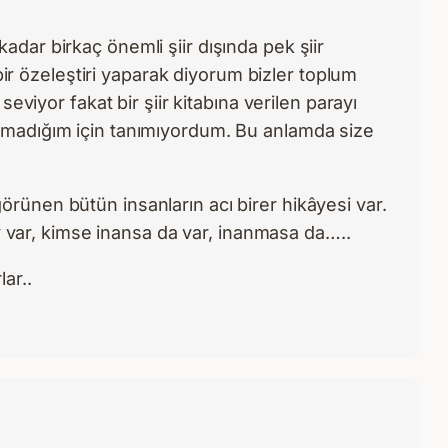
dar birkaç önemli şiir dışında pek şiir
 özeleştiri yaparak diyorum bizler toplum
eviyor fakat bir şiir kitabına verilen parayı
irmadığım için tanımıyordum. Bu anlamda size
rünen bütün insanların acı birer hikâyesi var.
ey var, kimse inansa da var, inanmasa da…..
ar..