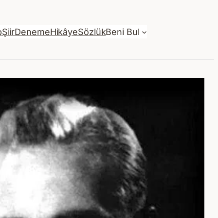
p
Şiir
Deneme
Hikâye
Sözlük
Beni Bul