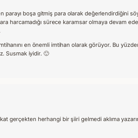
ilen parayı boşa gitmiş para olarak değerlendirdiğini sö
a para harcamadığı sürece karamsar olmaya devam edec
.
tihanını en önemli imtihan olarak görüyor. Bu yüzden
z. Susmak iyidir. 🙂
akat gerçekten herhangi bir şiiri gelmedi aklıma yazar