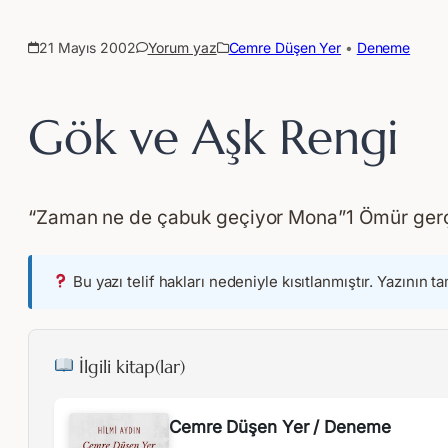
21 Mayıs 2002
Yorum yaz
Cemre Düşen Yer
 • 
Deneme
Gök ve Aşk Rengi
“Zaman ne de çabuk geçiyor Mona”1 Ömür gerçekte
Bu yazı telif hakları nedeniyle kısıtlanmıştır. Yazının t
İlgili kitap(lar)
Cemre Düşen Yer / Deneme