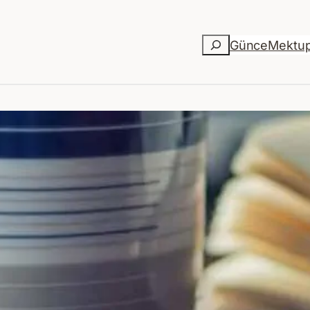
Ara
Günce
Mektu