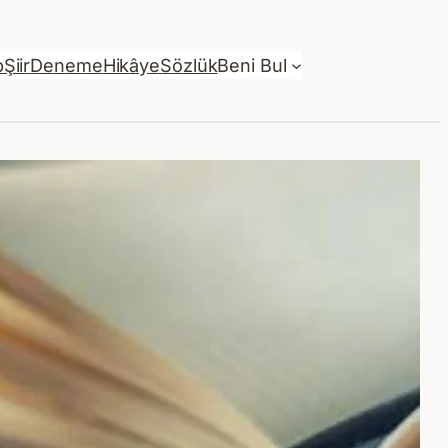
p
Şiir
Deneme
Hikâye
Sözlük
Beni Bul