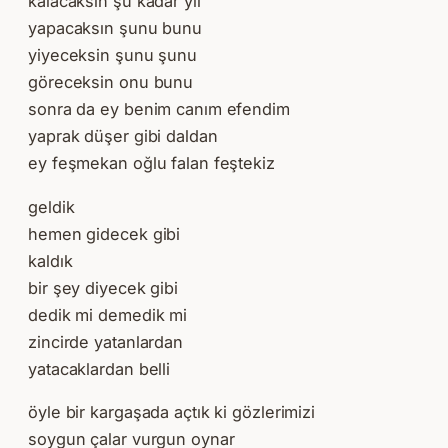
kalacaksın şu kadar yıl
yapacaksın şunu bunu
yiyeceksin şunu şunu
göreceksin onu bunu
sonra da ey benim canım efendim
yaprak düşer gibi daldan
ey feşmekan oğlu falan feştekiz
geldik
hemen gidecek gibi
kaldık
bir şey diyecek gibi
dedik mi demedik mi
zincirde yatanlardan
yatacaklardan belli
öyle bir kargaşada açtık ki gözlerimizi
soygun çalar vurgun oynar