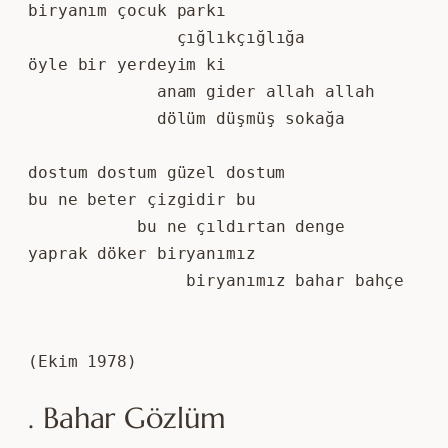
biryanım çocuk parkı
               çığlıkçığlığa
öyle bir yerdeyim ki
             anam gider allah allah
             dölüm düşmüş sokağa
dostum dostum güzel dostum
bu ne beter çizgidir bu
           bu ne çıldırtan denge
yaprak döker biryanımız
                biryanımız bahar bahçe
(Ekim 1978)
. Bahar Gözlüm