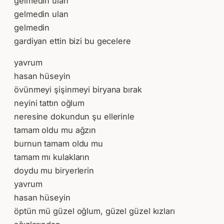
gelmedin ulan
gelmedin ulan
gelmedin
gardiyan ettin bizi bu gecelere
yavrum
hasan hüseyin
övünmeyi şişinmeyi biryana bırak
neyini tattın oğlum
neresine dokundun şu ellerinle
tamam oldu mu ağzın
burnun tamam oldu mu
tamam mı kulakların
doydu mu biryerlerin
yavrum
hasan hüseyin
öptün mü güzel oğlum, güzel güzel kızları