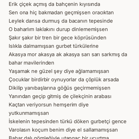
Erik çiçek açmış da bahçenin kıyısında
Sen ona hiç bakmadan geçmişsen oracıktan
Leylek dansa durmuş da bacanın tepesinde
O baharlım laklakını durup dinlememişsen
Şakır şakır bir tren bir gece köprüsünden
Islıkla dalmamışsan gurbet türkülerine
Akasya mor akasya ak akasya sarı sarı sarkmış da
bahar mavilerinden
Yaşamak ne güzel şey diye ağlamamışsan
Çocuklar birdirbir oynuyorlar da çöplük arsada
Dikilip yanıbaşlarına göğüs geçirmemişsen
Yanından geçip gitmiş de çilekçinin arabası
Kaçtan veriyorsun hemşerim diye
yutkunmamışsan
İskelenin tepesinden türkü döken gurbetçi gence
Varolasın koçum benim diye el sallamamışsan
Bahar dalı gömleğiyle utangaç bir uçurtma