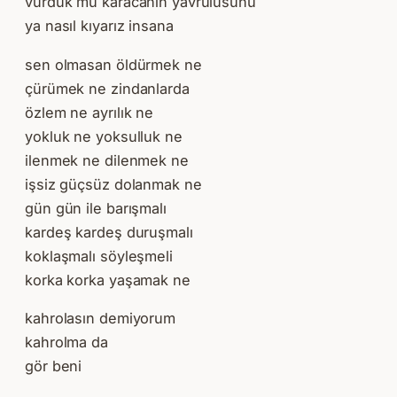
vurduk mu karacanın yavrulusunu
ya nasıl kıyarız insana
sen olmasan öldürmek ne
çürümek ne zindanlarda
özlem ne ayrılık ne
yokluk ne yoksulluk ne
ilenmek ne dilenmek ne
işsiz güçsüz dolanmak ne
gün gün ile barışmalı
kardeş kardeş duruşmalı
koklaşmalı söyleşmeli
korka korka yaşamak ne
kahrolasın demiyorum
kahrolma da
gör beni