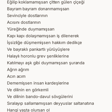
Eğilip koklamamışsan çitten gülen çiçeği
Bayram bayram donanmamışsan
Sevinciyle dostlarının
Acısını dostlarının
Yüreğinde duymamışsan
Kapı kapı dolaşmamışsan iş dilenerek
İşsizliğe düşmemişsen hakkım dedikçe
Ve bayraklı pankartlı yürüyüşlere
Halaylı horonlu grev şenliklerine
Katılmayı aşk gibi duymamışsan şuranda
Ağrın ağrım
Acın acım
Dememişsen insan kardeşlerine
Ve dilinin en görkemli
Ve dilinin bando-davul sövgülerini
Sıralayıp sallamamışsan deyyuslar saltanatına
Hangi yaşta olursan ol