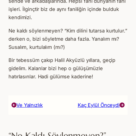
sende ve arkadaşlarında. Hepsi fani dünyanın fani
işleri. İlginçtir biz de aynı faniliğin içinde bulduk
kendimizi.
Ne kaldı söylenmeyen? “Kim dilini tutarsa kurtulur.”
derken o, bizi söyletme daha fazla. Yanalım mı?
Susalım, kurtulalım (mı?)
Bir tebessüm çakıp Halil Akyüzlü yıllara, geçip
gidelim. Kalanlar bizi hep o gülüşümüzle
hatırlasınlar. Hadi gülümse kaderine!
Ve Yalnızlık
Kaç Eylül Önceydi
“Ne Kaldı Söylenmeyen?”