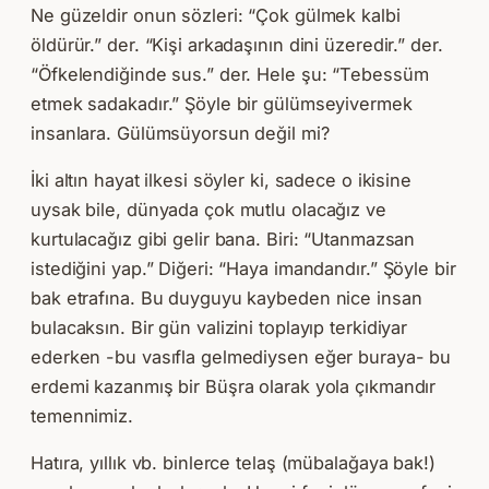
Ne güzeldir onun sözleri: “Çok gülmek kalbi
öldürür.” der. “Kişi arkadaşının dini üzeredir.” der.
“Öfkelendiğinde sus.” der. Hele şu: “Tebessüm
etmek sadakadır.” Şöyle bir gülümseyivermek
insanlara. Gülümsüyorsun değil mi?
İki altın hayat ilkesi söyler ki, sadece o ikisine
uysak bile, dünyada çok mutlu olacağız ve
kurtulacağız gibi gelir bana. Biri: “Utanmazsan
istediğini yap.” Diğeri: “Haya imandandır.” Şöyle bir
bak etrafına. Bu duyguyu kaybeden nice insan
bulacaksın. Bir gün valizini toplayıp terkidiyar
ederken -bu vasıfla gelmediysen eğer buraya- bu
erdemi kazanmış bir Büşra olarak yola çıkmandır
temennimiz.
Hatıra, yıllık vb. binlerce telaş (mübalağaya bak!)