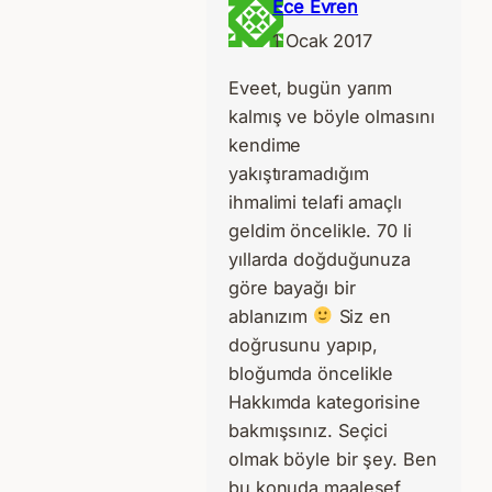
Ece Evren
1 Ocak 2017
Eveet, bugün yarım
kalmış ve böyle olmasını
kendime
yakıştıramadığım
ihmalimi telafi amaçlı
geldim öncelikle. 70 li
yıllarda doğduğunuza
göre bayağı bir
ablanızım
Siz en
doğrusunu yapıp,
bloğumda öncelikle
Hakkımda kategorisine
bakmışsınız. Seçici
olmak böyle bir şey. Ben
bu konuda maalesef