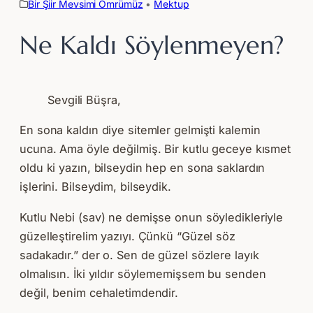
Bir Şiir Mevsimi Ömrümüz
 • 
Mektup
Ne Kaldı Söylenmeyen?
Sevgili Büşra,
En sona kaldın diye sitemler gelmişti kalemin
ucuna. Ama öyle değilmiş. Bir kutlu geceye kısmet
oldu ki yazın, bilseydin hep en sona saklardın
işlerini. Bilseydim, bilseydik.
Kutlu Nebi (sav) ne demişse onun söyledikleriyle
güzelleştirelim yazıyı. Çünkü “Güzel söz
sadakadır.” der o. Sen de güzel sözlere layık
olmalısın. İki yıldır söylememişsem bu senden
değil, benim cehaletimdendir.