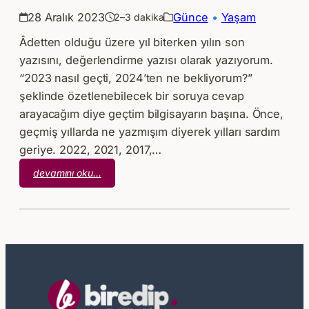
28 Aralık 2023
Günce
 • 
Yaşam
2–3 dakika
Âdetten olduğu üzere yıl biterken yılın son
yazısını, değerlendirme yazısı olarak yazıyorum.
“2023 nasıl geçti, 2024’ten ne bekliyorum?”
şeklinde özetlenebilecek bir soruya cevap
arayacağım diye geçtim bilgisayarın başına. Önce,
geçmiş yıllarda ne yazmışım diyerek yılları sardım
geriye. 2022, 2021, 2017,…
:
devamını oku…
Hey
Yıllar
Yenilmedim
Size,
Umutlarım
Yine
Aynı!