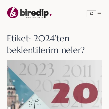
İçeriğe
geç
Ara
Etiket:
2024’ten
beklentilerim neler?