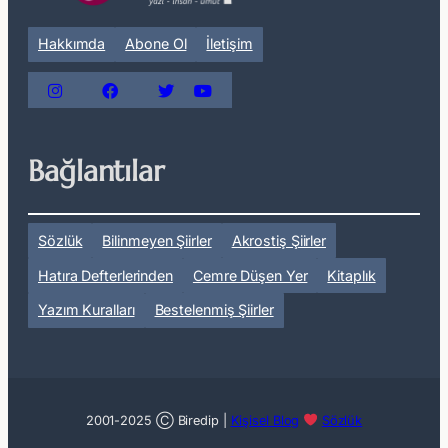
Hakkımda
Abone Ol
İletişim
Bağlantılar
Sözlük
Bilinmeyen Şiirler
Akrostiş Şiirler
Hatıra Defterlerinden
Cemre Düşen Yer
Kitaplık
Yazım Kuralları
Bestelenmiş Şiirler
2001-2025 Ⓒ Biredip |
Kişisel Blog
Sözlük