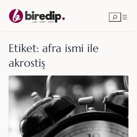
İçeriğe
geç
Ara
Etiket:
afra ismi ile
akrostiş