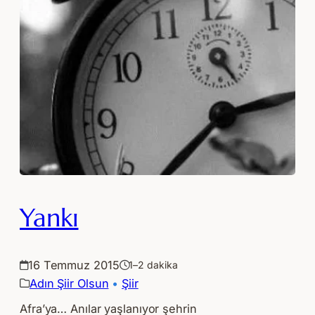
Yankı
16 Temmuz 2015
1–2 dakika
Adın Şiir Olsun
 • 
Şiir
Afra’ya… Anılar yaşlanıyor şehrin