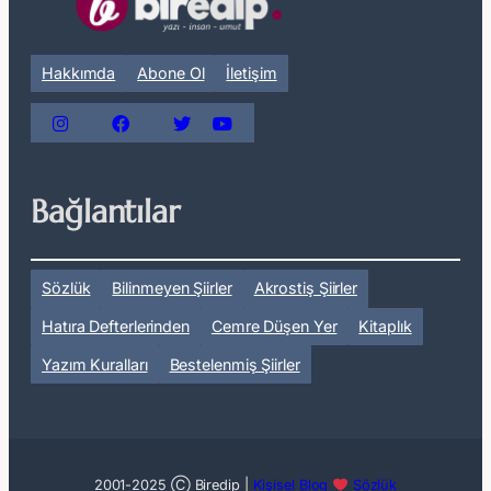
Hakkımda
Abone Ol
İletişim
Bağlantılar
Sözlük
Bilinmeyen Şiirler
Akrostiş Şiirler
Hatıra Defterlerinden
Cemre Düşen Yer
Kitaplık
Yazım Kuralları
Bestelenmiş Şiirler
2001-2025 Ⓒ Biredip |
Kişisel Blog
Sözlük