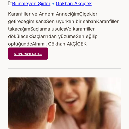
Bilinmeyen Şiirler
 • 
Gökhan Akçiçek
Karanfiller ve Annem AnneciğimÇiçekler
getireceğim sanaSen uyurken bir sabahKaranfiller
takacağımSaçlarına usulcaVe karanfiller
dökülecekSaçlarından yüzümeSen eğilip
öptüğündeAlnımı. Gökhan AKÇİÇEK
:
devamını oku…
Gökhan
Akçiçek
–
Karanfiller
ve
Annem