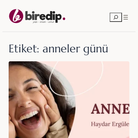
İçeriğe
geç
Ara
Etiket:
anneler günü