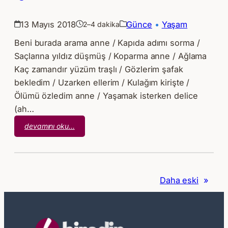
13 Mayıs 2018
Günce
 • 
Yaşam
2–4 dakika
Beni burada arama anne / Kapıda adımı sorma /
Saçlarına yıldız düşmüş / Koparma anne / Ağlama
Kaç zamandır yüzüm traşlı / Gözlerim şafak
bekledim / Uzarken ellerim / Kulağım kirişte /
Ölümü özledim anne / Yaşamak isterken delice
(ah…
:
devamını oku…
Anneler
Günü
İçin
Ne
Daha eski
»
Yazacağını
Bilemeyen
Çocuk