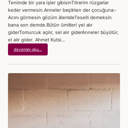
Tenimde bir yara işler gibisinTitrerim rüzgarlar
keder vermesin.Anneler beşikten der çocuğuna:-
Acını görmesin gözüm âlemdeTeselli demeksin
bana son demde.Bütün ümitleri yel alır
giderTomurcuk açılır, sel alır giderAnneler büyütür,
el alır gider. Ahmet Kutsi…
:
devamını oku…
Ahmet
Kutsi
Tecer
–
Anneler