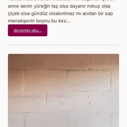
anne senin yüreğin taş olsa dayanır mıkuş olsa
çiçek olsa gündüz olsakırılmaz mı acıdan bir sap
menekşenin boynu bu kez…
:
devamını oku…
Haydar
Ergülen
–
Anne