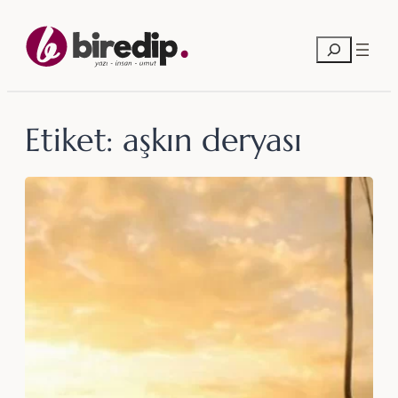
İçeriğe
geç
Ara
Etiket:
aşkın deryası