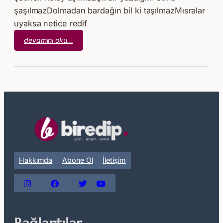
şaşılmazDolmadan bardağın bil ki taşılmazMısralar
uyaksa netice redif
:
devamını oku…
Netice
Hakkımda
Abone Ol
İletişim