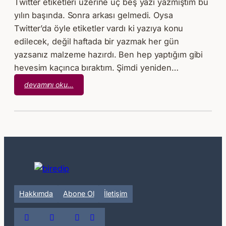
Twitter etiketleri üzerine üç beş yazı yazmıştım bu
yılın başında. Sonra arkası gelmedi. Oysa
Twitter’da öyle etiketler vardı ki yazıya konu
edilecek, değil haftada bir yazmak her gün
yazsanız malzeme hazırdı. Ben hep yaptığım gibi
hevesim kaçınca bıraktım. Şimdi yeniden…
:
devamını oku…
Twitter
Etiketleri
Üzerine
Kısa
Kısa
#4
Hakkımda
Abone Ol
İletişim