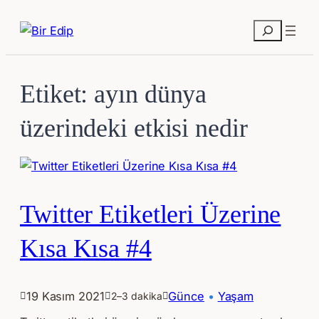
İçeriğe
geç
Ara
Etiket:
ayın dünya
üzerindeki etkisi nedir
Twitter Etiketleri Üzerine
Kısa Kısa #4
19 Kasım 2021
Günce
 • 
Yaşam
2–3 dakika