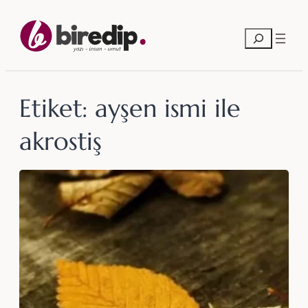
İçeriğe
geç
Ara
Etiket:
ayşen ismi ile
akrostiş