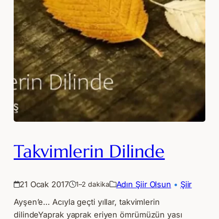
Takvimlerin Dilinde
21 Ocak 2017
Adın Şiir Olsun
 • 
Şiir
1–2 dakika
Ayşen’e… Acıyla geçti yıllar, takvimlerin
dilindeYaprak yaprak eriyen ömrümüzün yası