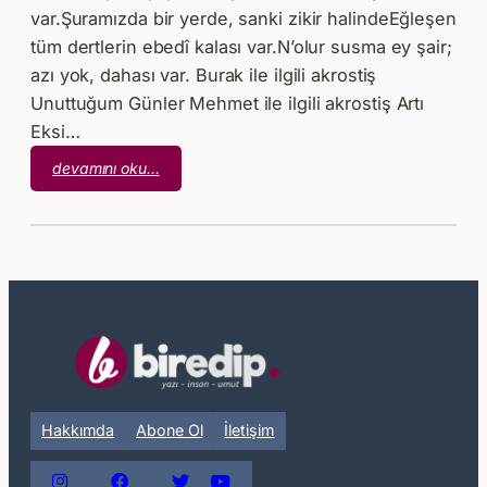
var.Şuramızda bir yerde, sanki zikir halindeEğleşen
tüm dertlerin ebedî kalası var.N’olur susma ey şair;
azı yok, dahası var. Burak ile ilgili akrostiş
Unuttuğum Günler Mehmet ile ilgili akrostiş Artı
Eksi…
:
devamını oku…
Takvimlerin
Dilinde
Hakkımda
Abone Ol
İletişim