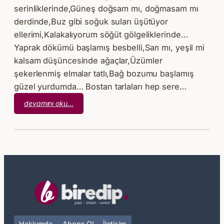
serinliklerinde,Güneş doğsam mı, doğmasam mı
derdinde,Buz gibi soğuk suları üşütüyor
ellerimi,Kalakalıyorum söğüt gölgeliklerinde…
Yaprak dökümü başlamış besbelli,Sarı mı, yeşil mi
kalsam düşüncesinde ağaçlar,Üzümler
şekerlenmiş elmalar tatlı,Bağ bozumu başlamış
güzel yurdumda… Bostan tarlaları hep sere…
:
devamını oku…
Aydın
Asıl
–
Bak
Yine
Sonbahar
Hakkımda
Abone Ol
İletişim