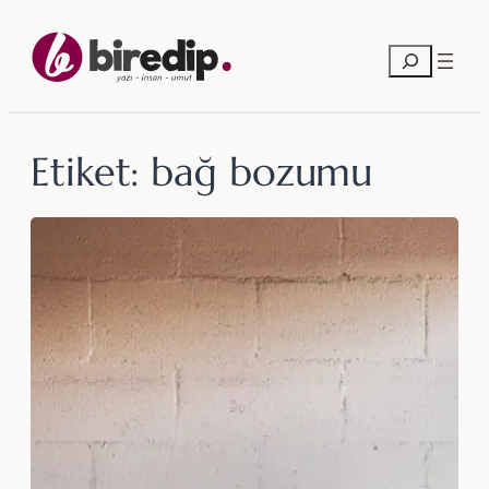
İçeriğe
geç
Ara
Etiket:
bağ bozumu