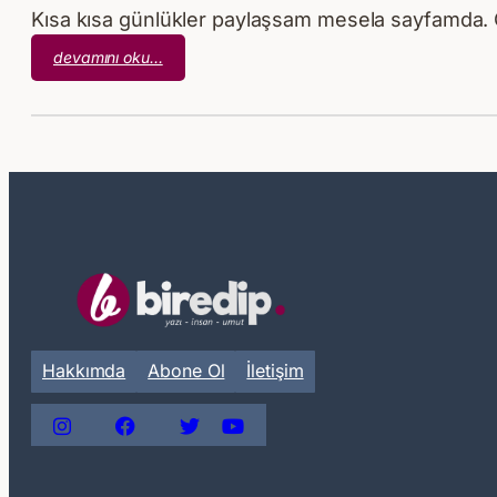
Kısa kısa günlükler paylaşsam mesela sayfamda. 
:
devamını oku…
Pazar’lık
–
1
Hakkımda
Abone Ol
İletişim