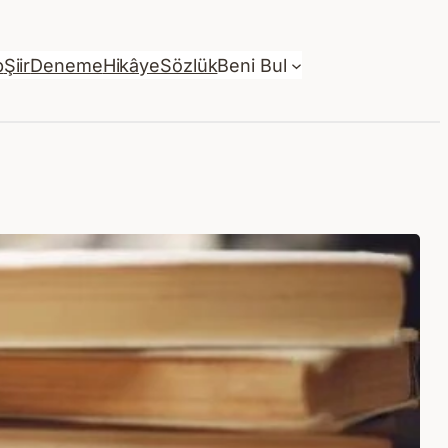
p
Şiir
Deneme
Hikâye
Sözlük
Beni Bul