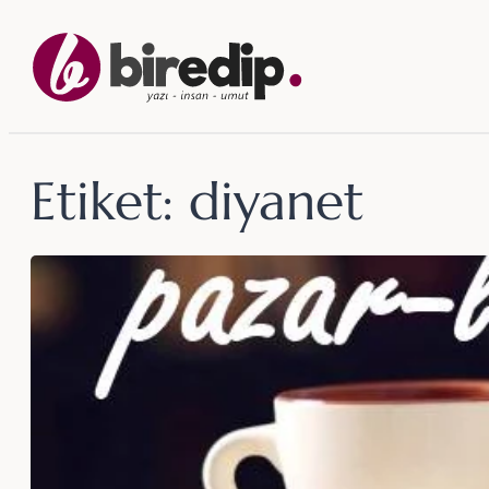
İçeriğe
geç
Etiket:
diyanet