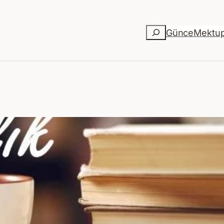
Ara
Günce
Mektu