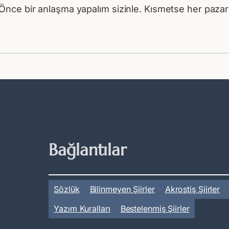
Önce bir anlaşma yapalım sizinle. Kısmetse her pazar
Bağlantılar
Sözlük
Bilinmeyen Şiirler
Akrostiş Şiirler
Yazım Kuralları
Bestelenmiş Şiirler