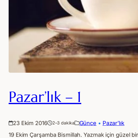
Pazar’lık – 1
23 Ekim 2016
Günce
 • 
Pazar’lık
2–3 dakika
19 Ekim Çarşamba Bismillah. Yazmak için güzel bir