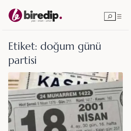
İçeriğe
geç
Ara
Etiket:
doğum günü
partisi