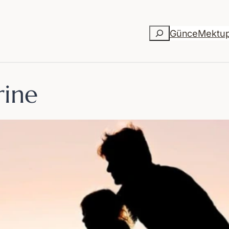
Ara
Günce
Mektu
rine