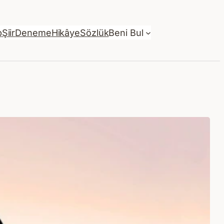
p
Şiir
Deneme
Hikâye
Sözlük
Beni Bul