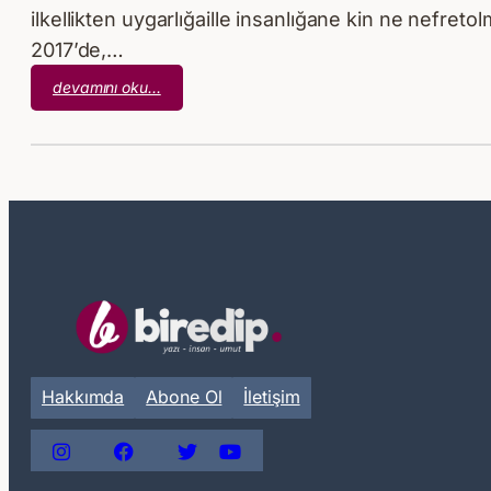
ilkellikten uygarlığaille insanlığane kin ne nefretol
2017’de,…
:
devamını oku…
Aşk
Her
Şey
Hakkımda
Abone Ol
İletişim