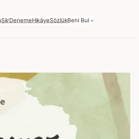
p
Şiir
Deneme
Hikâye
Sözlük
Beni Bul