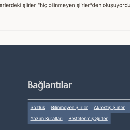
rlerdeki şiirler “hiç bilinmeyen şiirler”den oluşuyordu
Bağlantılar
Sözlük
Bilinmeyen Şiirler
Akrostiş Şiirler
Yazım Kuralları
Bestelenmiş Şiirler