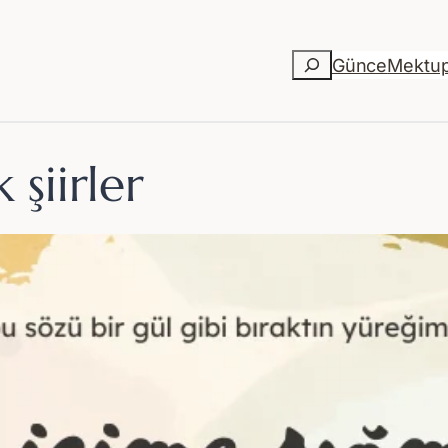
Ara
Günce
Mektu
 şiirler