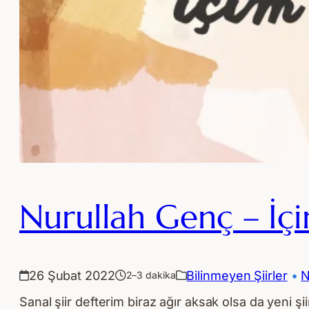
Nurullah Genç – İç
26 Şubat 2022
Bilinmeyen Şiirler
 • 
N
2–3 dakika
Sanal şiir defterim biraz ağır aksak olsa da yeni 