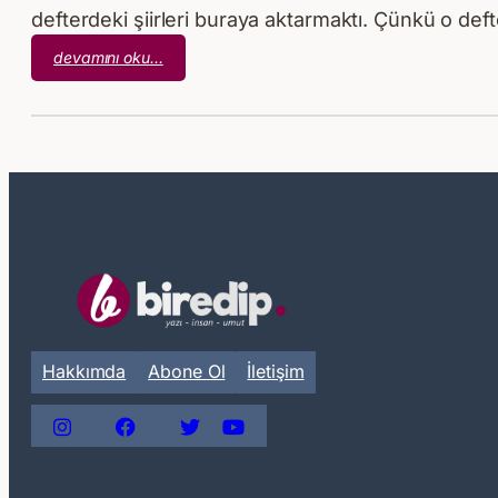
defterdeki şiirleri buraya aktarmaktı. Çünkü o defte
:
devamını oku…
Nurullah
Genç
–
İçim
İçime
Sığmıyor
Hakkımda
Abone Ol
İletişim