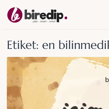
İçeriğe
geç
Etiket:
en bilinmedik