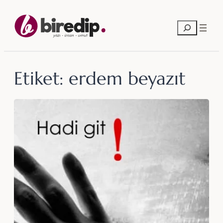
İçeriğe
geç
Ara
Etiket:
erdem beyazıt