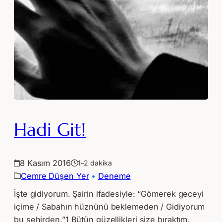
Hadi Git!
8 Kasım 2016
1–2 dakika
Cemre Düşen Yer
 • 
Deneme
İşte gidiyorum. Şairin ifadesiyle: “Gömerek geceyi
içime / Sabahın hüznünü beklemeden / Gidiyorum
bu şehirden.”1 Bütün güzellikleri size bıraktım.