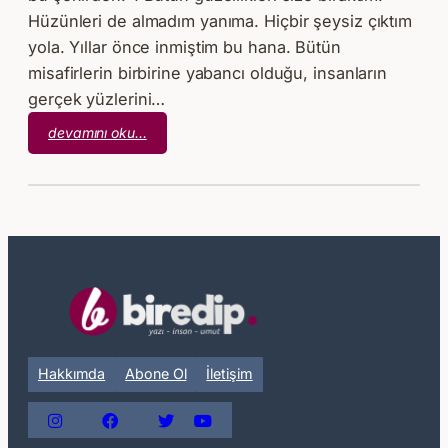
Hüzünleri de almadım yanıma. Hiçbir şeysiz çıktım
yola. Yıllar önce inmiştim bu hana. Bütün
misafirlerin birbirine yabancı olduğu, insanların
gerçek yüzlerini…
:
devamını oku…
Hadi
Git!
Hakkımda
Abone Ol
İletişim