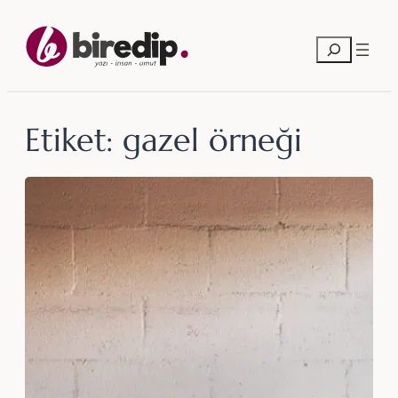
İçeriğe
geç
Ara
Etiket:
gazel örneği