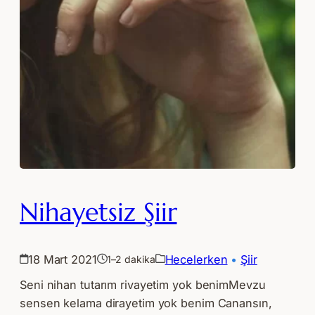
Nihayetsiz Şiir
18 Mart 2021
Hecelerken
 • 
Şiir
1–2 dakika
Seni nihan tutarım rivayetim yok benimMevzu
sensen kelama dirayetim yok benim Canansın,