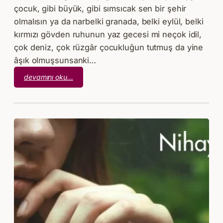
çocuk, gibi büyük, gibi sımsıcak sen bir şehir
olmalısın ya da narbelki granada, belki eylül, belki
kırmızı gövden ruhunun yaz gecesi mi neçok idil,
çok deniz, çok rüzgâr çocukluğun tutmuş da yine
âşık olmuşsunsanki…
:
devamını oku…
Haydar
Ergülen
–
İdiller
Gazeli