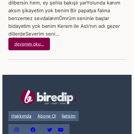
dilbersin hem, ey şehla bakışlı yarYolunda kanım
aksın şikayetim yok benim Bir papatya falına
benzemez sevdalarımÖmrüm seninle başlar
bidayetim yok benim Kerem ile Aslı’nın adı gezer
dillerdeSeverim seni…
:
devamını oku…
Nihayetsiz
Şiir
Hakkımda
Abone Ol
İletişim