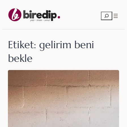
İçeriğe
geç
Ara
Etiket:
gelirim beni
bekle