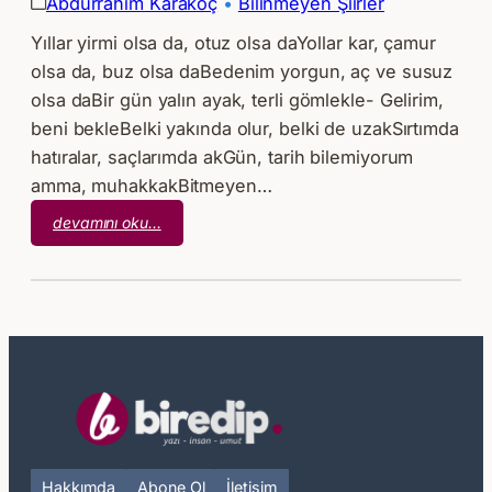
Abdurrahim Karakoç
 • 
Bilinmeyen Şiirler
Yıllar yirmi olsa da, otuz olsa daYollar kar, çamur
olsa da, buz olsa daBedenim yorgun, aç ve susuz
olsa daBir gün yalın ayak, terli gömlekle- Gelirim,
beni bekleBelki yakında olur, belki de uzakSırtımda
hatıralar, saçlarımda akGün, tarih bilemiyorum
amma, muhakkakBitmeyen…
:
devamını oku…
Abdurrahim
Karakoç
–
Geleceğim
Hakkımda
Abone Ol
İletişim