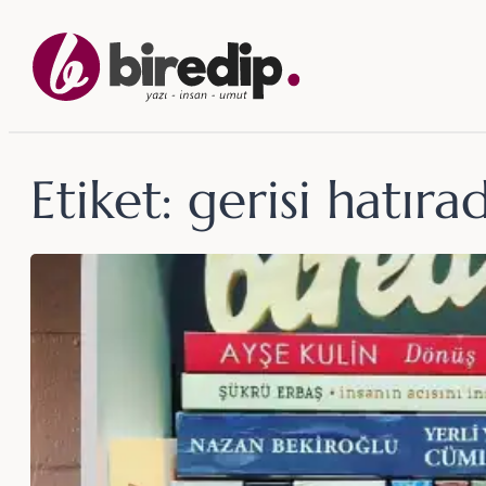
İçeriğe
geç
Etiket:
gerisi hatırad