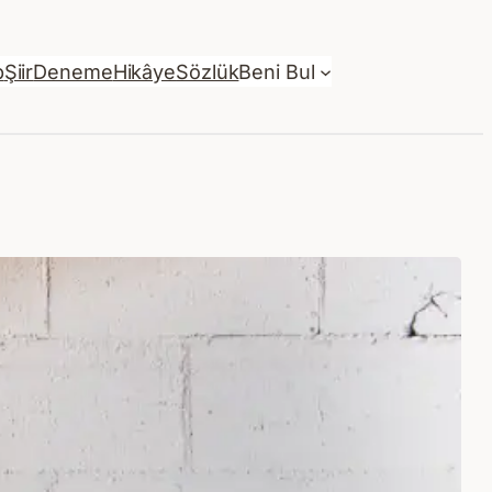
p
Şiir
Deneme
Hikâye
Sözlük
Beni Bul