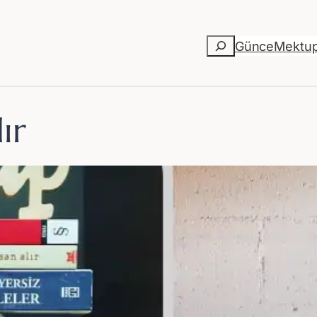
Ara
Günce
Mektu
ır