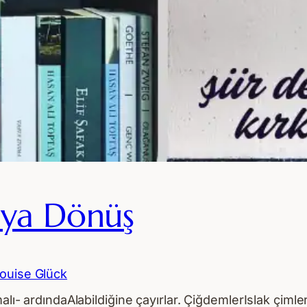
aya Dönüş
ouise Glück
lmalı- ardındaAlabildiğine çayırlar. ÇiğdemlerIslak 