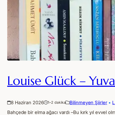
Louise Glück – Yuv
8 Haziran 2026
Bilinmeyen Şiirler
 • 
L
1–2 dakika
Bahçede bir elma ağacı vardı –Bu kırk yıl evvel o