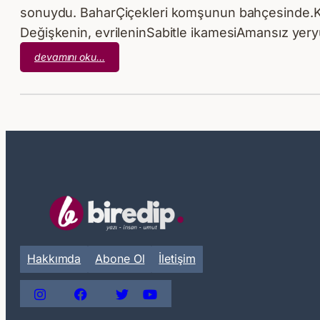
sonuydu. BaharÇiçekleri komşunun bahçesinde.K
Değişkenin, evrileninSabitle ikamesiAmansız ye
:
devamını oku…
Louise
Glück
–
Yuvaya
Dönüş
Hakkımda
Abone Ol
İletişim