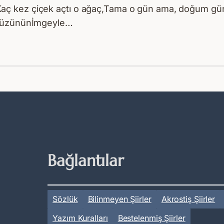
aç kez çiçek açtı o ağaç,Tama o gün ama, doğum gü
ryüzününİmgeyle…
Bağlantılar
Sözlük
Bilinmeyen Şiirler
Akrostiş Şiirler
Yazım Kuralları
Bestelenmiş Şiirler