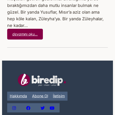
bıraktığımızdan daha mutlu insanlar bulmak ne
güzel. Bir yanda Yusuflar, Mısır’a aziz olan ama
hep köle kalan, Züleyha’ya. Bir yanda Züleyhalar,
ne kadar…
:
devamını oku…
Sevginin
Yanılgısı
Yok
Hakkımda
Abone Ol
İletişim