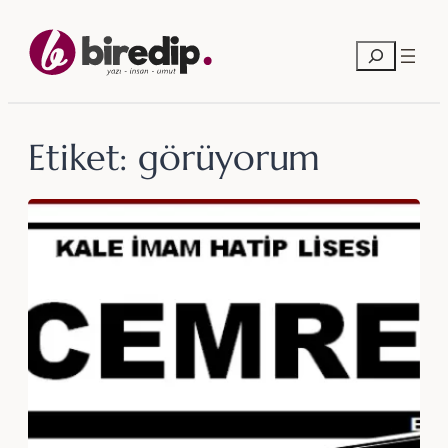
İçeriğe
geç
Ara
Etiket:
görüyorum