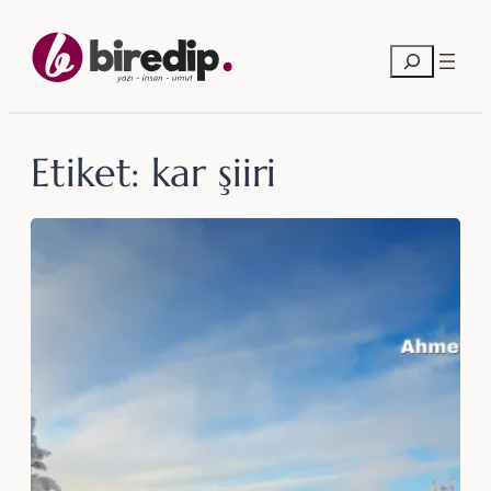
İçeriğe
geç
Ara
Etiket:
kar şiiri