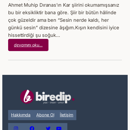
Ahmet Muhip Dıranas’ın Kar şiirini okumamışsanız
bu bir eksikliktir bana göre. Şiir bir bütün hâlinde
çok güzeldir ama ben “Sesin nerde kaldı, her
günkü sesin” dizesine âşığım.Kışın kendisini iyice
hissettirdiği şu soğuk…
:
devamını oku…
Ahmet
Muhip
Dıranas
–
Kar
Hakkımda
Abone Ol
İletişim