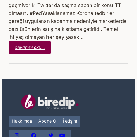
geçmiyor ki Twitter’da saçma sapan bir konu TT
olmasın. #PedYasaklanamaz Korona tedbirleri
gereği uygulanan kapanma nedeniyle marketlerde
bazı ürünlerin satışına kısıtlama getirildi. Temel
ihtiyaç olmayan her şey yasak…
:
devamını oku…
Twitter
Etiketleri
Üzerine
Kısa
Kısa
#2
Hakkımda
Abone Ol
İletişim