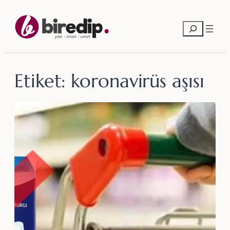
İçeriğe
geç
Ara
Etiket:
koronavirüs aşısı