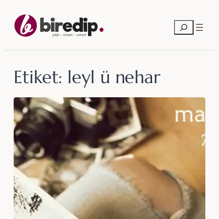
İçeriğe
geç
Ara
Etiket:
leyl ü nehar