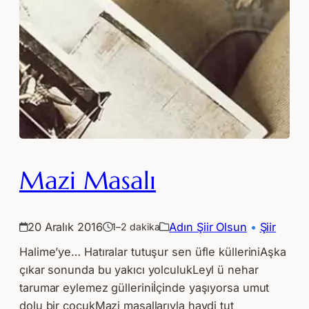
Mazi Masalı
20 Aralık 2016
Adın Şiir Olsun
 • 
Şiir
1–2 dakika
Halime’ye… Hatıralar tutuşur sen üfle külleriniAşka
çıkar sonunda bu yakıcı yolculukLeyl ü nehar
tarumar eylemez gülleriniİçinde yaşıyorsa umut
dolu bir çocukMazi masallarıyla haydi tut