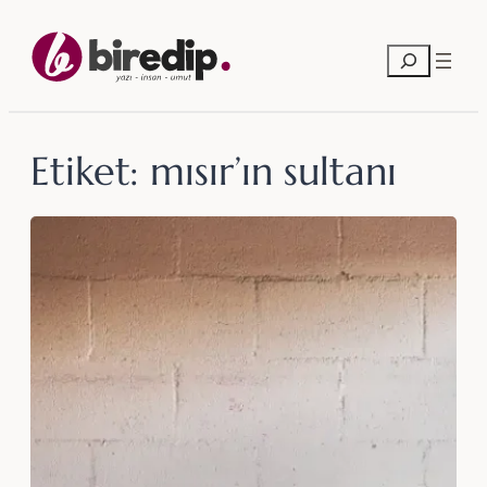
İçeriğe
geç
Ara
Etiket:
mısır’ın sultanı