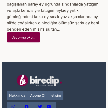
bağışlanan saray ey uğrunda zindanlarda yattıgım
ve aşkı kendisiyle tattığım leylaey yırtık
gömleğimdeki koku ey sıcak yaz akşamlarında ay
nil’de çoğalırken dinlediğim ölümsüz şarkı ey beni
benden eden mısır’a sultan…
:
devamını oku…
Mustafa
Yıldız
–
Yusuf
ile
Züleyha
Hakkımda
Abone Ol
İletişim