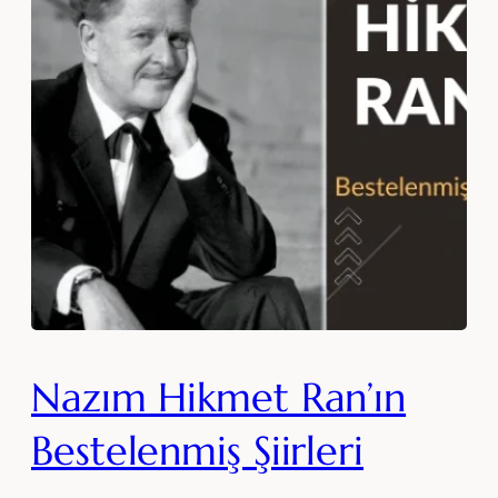
Nazım Hikmet Ran’ın
Bestelenmiş Şiirleri