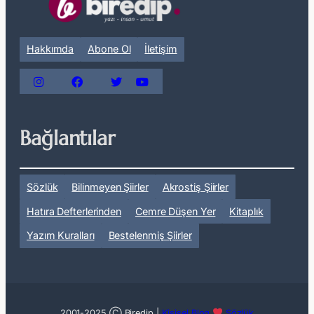
Hakkımda
Abone Ol
İletişim
Bağlantılar
Sözlük
Bilinmeyen Şiirler
Akrostiş Şiirler
Hatıra Defterlerinden
Cemre Düşen Yer
Kitaplık
Yazım Kuralları
Bestelenmiş Şiirler
2001-2025 Ⓒ Biredip |
Kişisel Blog
Sözlük