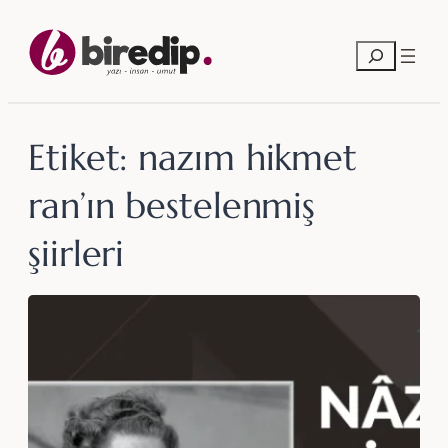
İçeriğe
geç
Ara
Etiket:
nazım hikmet
ran’ın bestelenmiş
şiirleri