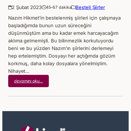
2 Şubat 2023
Besteli Şiirler
45–67 dakika
Nazım Hikmet’in bestelenmiş şiirleri için çalışmaya
başladığımda bunun uzun süreceğini
düşünmüştüm ama bu kadar emek harcayacağım
aklıma gelmemişti. Bu bilinmezlik korkutuyordu
beni ve bu yüzden Nazım’ın şiirlerini derlemeyi
hep ertelemiştim. Dosyayı her açtığımda gözüm
korkmuş, daha kolay dosyalara yönelmiştim.
Nihayet…
:
devamını oku…
Nazım
Hikmet
Ran’ın
Bestelenmiş
Şiirleri