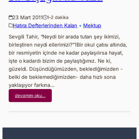
23 Mart 2011
1–2 dakika
Hatıra Defterlerinden Kalan
 • 
Mektup
Sevgili Tahir, “Neydi bir arada tutan şey ikimizi,
birleştiren neydi ellerimizi?”1Bir okul çatısı altında,
bir resmiyetin içinde ne kadar paylaşılırsa hayat,
işte o kadardı bizim de paylaştığımız. Ne ki,
güzeldi. Düşündüğümüzden, beklediğimizden -
belki de beklemediğimizden- daha hızlı sona
yaklaşıyor farkına…
:
devamını oku…
Bir
Bıçağın
İki
Yüzü