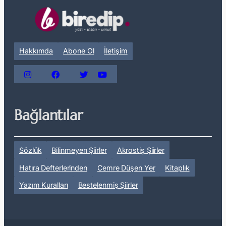
Hakkımda
Abone Ol
İletişim
Bağlantılar
Sözlük
Bilinmeyen Şiirler
Akrostiş Şiirler
Hatıra Defterlerinden
Cemre Düşen Yer
Kitaplık
Yazım Kuralları
Bestelenmiş Şiirler