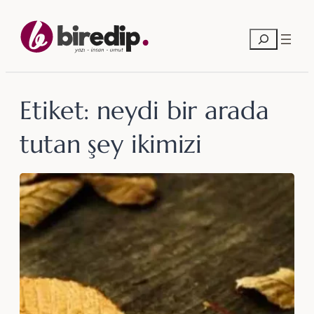
İçeriğe
geç
Ara
Etiket:
neydi bir arada
tutan şey ikimizi