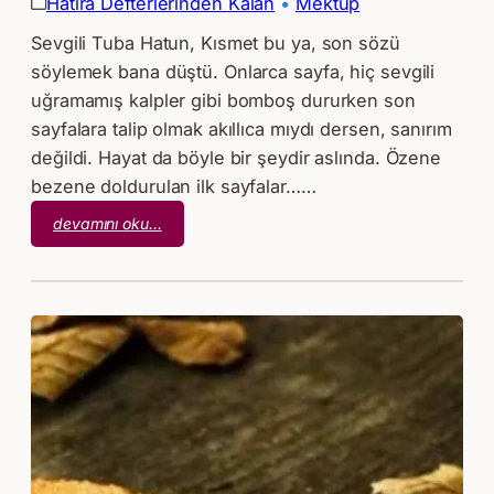
Hatıra Defterlerinden Kalan
 • 
Mektup
Sevgili Tuba Hatun, Kısmet bu ya, son sözü
söylemek bana düştü. Onlarca sayfa, hiç sevgili
uğramamış kalpler gibi bomboş dururken son
sayfalara talip olmak akıllıca mıydı dersen, sanırım
değildi. Hayat da böyle bir şeydir aslında. Özene
bezene doldurulan ilk sayfalar……
:
devamını oku…
İlkyazın
Nisanı
Kadar
Aydınlıktır
Eylül