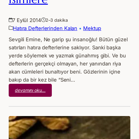
7 Eylül 2014
2–3 dakika
Hatıra Defterlerinden Kalan
 • 
Mektup
Sevgili Emine, Ne garip şu insanoğlu! Bütün güzel
satırları hatıra defterlerine saklıyor. Sanki başka
yerde söylemek ve yazmak günahmış gibi. Ve bu
defterlerin gerçekçi olmayan, her yanından riya
akan cümleleri bunaltıyor beni. Gözlerinin içine
bakıp da bir kez bile “Seni…
:
devamını oku…
Önce
Yüzlere
Yabancılaşır
İnsan
Sonra
İsimlere