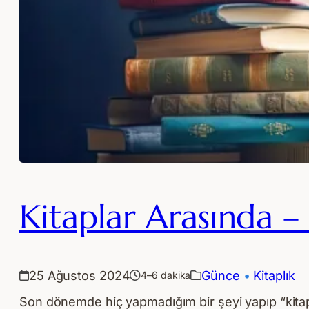
Kitaplar Arasında – 
25 Ağustos 2024
Günce
 • 
Kitaplık
4–6 dakika
Son dönemde hiç yapmadığım bir şeyi yapıp “kitapla