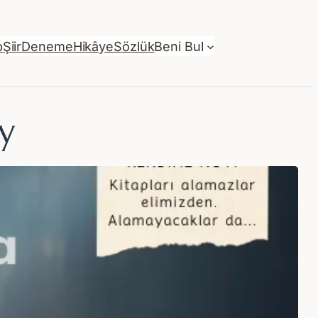
p
Şiir
Deneme
Hikâye
Sözlük
Beni Bul
y