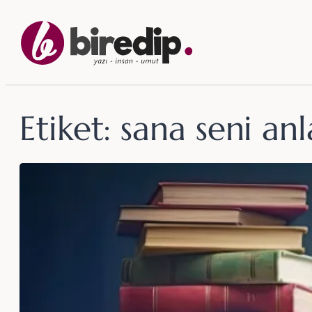
İçeriğe
geç
Etiket:
sana seni an