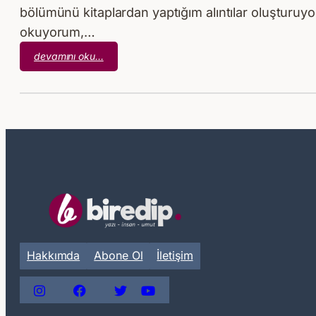
bölümünü kitaplardan yaptığım alıntılar oluşturuyor
okuyorum,…
:
devamını oku…
Kitaplar
Arasında
–
1
Hakkımda
Abone Ol
İletişim