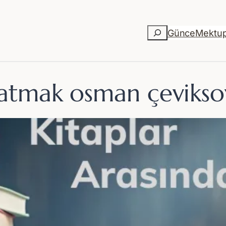
Ara
Günce
Mektu
latmak osman çevikso