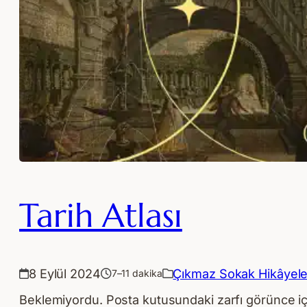
Tarih Atlası
8 Eylül 2024
Çıkmaz Sokak Hikâyele
7–11 dakika
Beklemiyordu. Posta kutusundaki zarfı görünce içi c