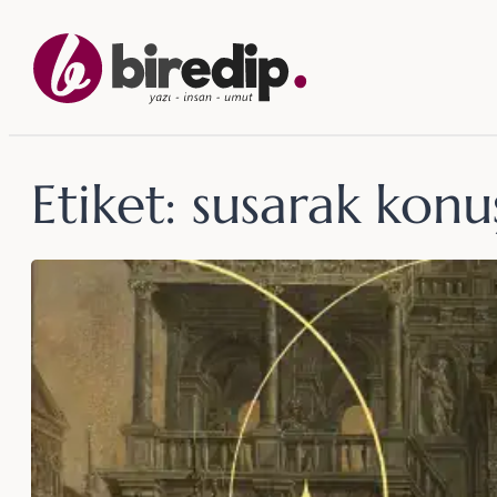
İçeriğe
geç
Etiket:
susarak kon