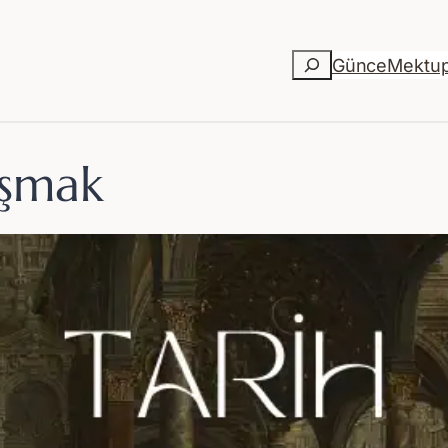
Ara
Günce
Mektu
uşmak