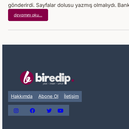
gönderirdi. Sayfalar dolusu yazmış olmalıydı. Ba
:
devamını oku…
Tarih
Atlası
Hakkımda
Abone Ol
İletişim