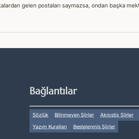
nkalardan gelen postaları saymazsa, ondan başka mekt
Bağlantılar
Sözlük
Bilinmeyen Şiirler
Akrostiş Şiirler
Yazım Kuralları
Bestelenmiş Şiirler