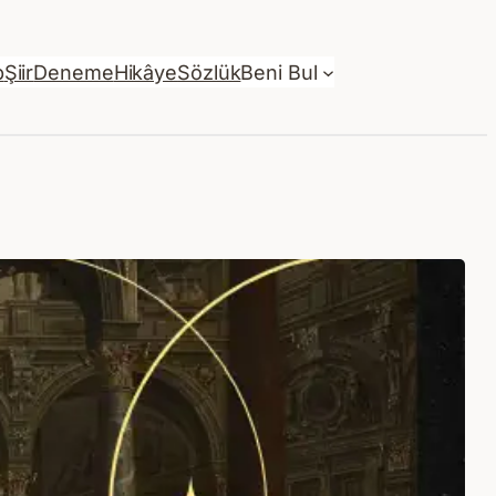
p
Şiir
Deneme
Hikâye
Sözlük
Beni Bul