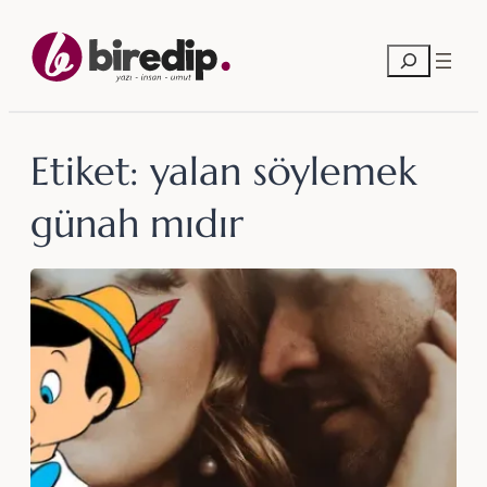
İçeriğe
geç
Ara
Etiket:
yalan söylemek
günah mıdır