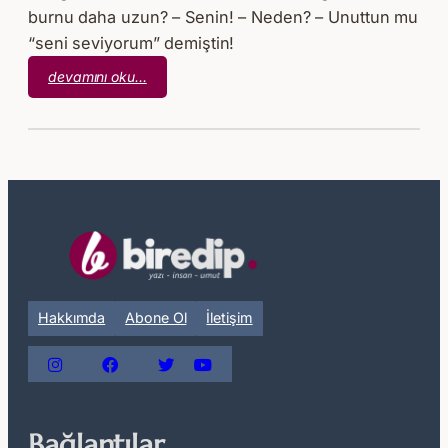
burnu daha uzun? – Senin! – Neden? – Unuttun mu
“seni seviyorum” demiştin!
:
devamını oku…
Pinokyo
Hakkımda
Abone Ol
İletişim
Bağlantılar