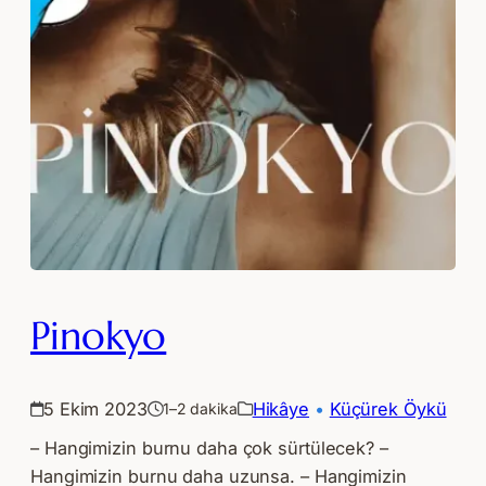
Pinokyo
5 Ekim 2023
Hikâye
 • 
Küçürek Öykü
1–2 dakika
– Hangimizin burnu daha çok sürtülecek? –
Hangimizin burnu daha uzunsa. – Hangimizin