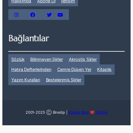
Hakkımda
Abone Ol
İletişim
Bağlantılar
Sözlük
Bilinmeyen Şiirler
Akrostiş Şiirler
Hatıra Defterlerinden
Cemre Düşen Yer
Kitaplık
Yazım Kuralları
Bestelenmiş Şiirler
2001-2025 Ⓒ Biredip |
Kişisel Blog
Sözlük