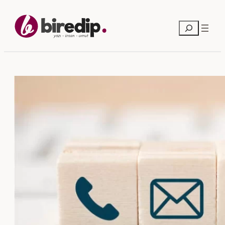
İçeriğe
geç
Ara