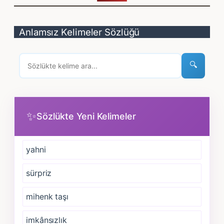
Anlamsız Kelimeler Sözlüğü
🔍
✨
Sözlükte Yeni Kelimeler
yahni
sürpriz
mihenk taşı
imkânsızlık