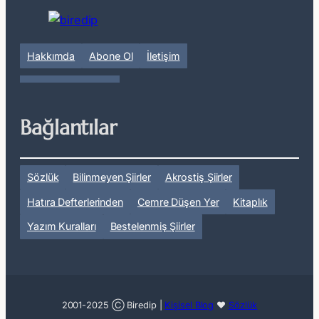
Hakkımda
Abone Ol
İletişim
Bağlantılar
Sözlük
Bilinmeyen Şiirler
Akrostiş Şiirler
Hatıra Defterlerinden
Cemre Düşen Yer
Kitaplık
Yazım Kuralları
Bestelenmiş Şiirler
2001-2025 Ⓒ Biredip |
Kişisel Blog
❤
Sözlük