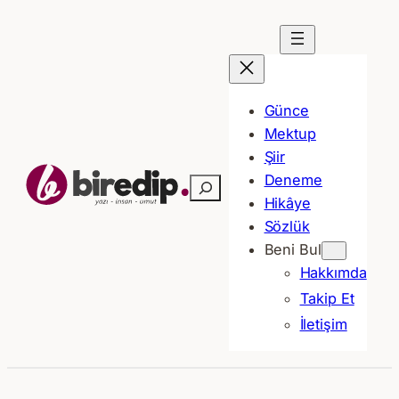
İçeriğe
geç
Günce
Mektup
Şiir
Deneme
Ara
Hikâye
Sözlük
Beni Bul
Hakkımda
Takip Et
İletişim