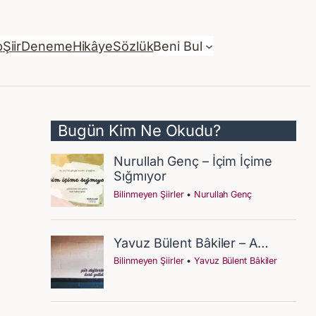
p
Şiir
Deneme
Hikâye
Sözlük
Beni Bul
Bugün Kim Ne Okudu?