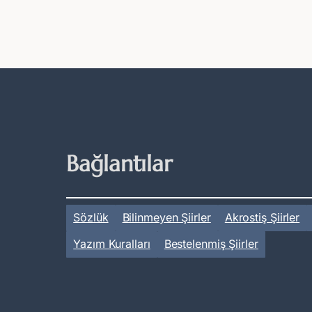
Bağlantılar
Sözlük
Bilinmeyen Şiirler
Akrostiş Şiirler
Yazım Kuralları
Bestelenmiş Şiirler