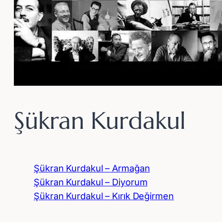
Şükran Kurdakul
Şükran Kurdakul – Armağan
Şükran Kurdakul – Diyorum
Şükran Kurdakul – Kırık Değirmen