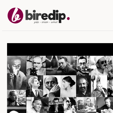
İçeriğe
geç