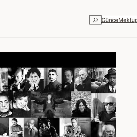
Ara
Günce
Mektu