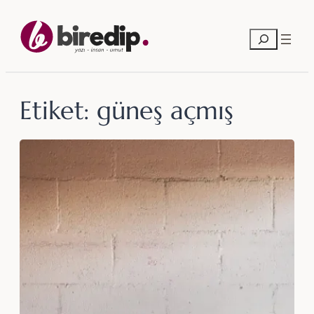
İçeriğe
geç
Ara
Etiket:
güneş açmış