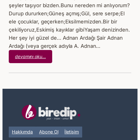
şeyler taşıyor bizden.Bunu nereden mi anlıyorum?
Durup dururken;Güneş açmış;Gül, sere serpe;El
ele çocuklar, geçerken;Eksilmemizden.Bir bir
çekiliyoruz,Eskimiş kayıklar gibiYaşam denizinden.
Her şey iyi güzel de… Adnan Ardağı Şair Adnan
Ardağı (veya gerçek adıyla A. Adnan…
:
devamını oku…
Adnan
Ardağı
–
Her
Şey
İyi
Güzel
de…
Hakkımda
Abone Ol
İletişim