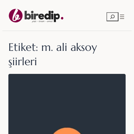
İçeriğe
geç
Ara
Etiket:
m. ali aksoy
şiirleri