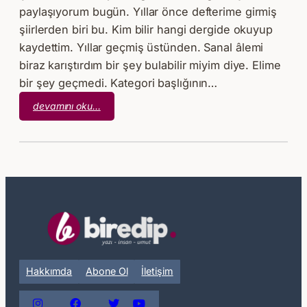
paylaşıyorum bugün. Yıllar önce defterime girmiş
şiirlerden biri bu. Kim bilir hangi dergide okuyup
kaydettim. Yıllar geçmiş üstünden. Sanal âlemi
biraz karıştırdım bir şey bulabilir miyim diye. Elime
bir şey geçmedi. Kategori başlığının…
:
devamını oku…
M.
Ali
Aksoy
–
Son
Söz
Hakkımda
Abone Ol
İletişim