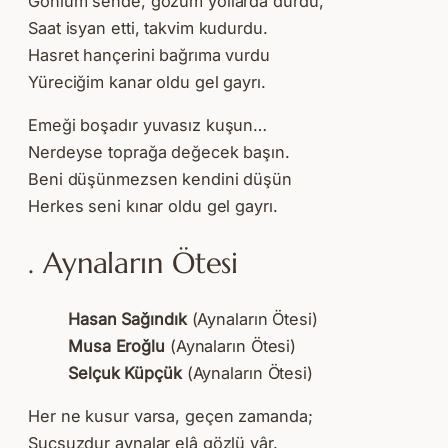
Gönlüm sende, gözüm yollarda durdu,
Saat isyan etti, takvim kudurdu.
Hasret hançerini bağrıma vurdu
Yüreciğim kanar oldu gel gayrı.
Emeği boşadır yuvasız kuşun…
Nerdeyse toprağa değecek başın.
Beni düşünmezsen kendini düşün
Herkes seni kınar oldu gel gayrı.
. Aynaların Ötesi
Hasan Sağındık
(Aynaların Ötesi)
Musa Eroğlu
(Aynaların Ötesi)
Selçuk Küpçük
(Aynaların Ötesi)
Her ne kusur varsa, geçen zamanda;
Suçsuzdur aynalar elâ gözlü yâr.