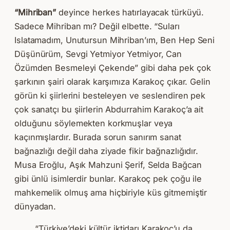
“Mihriban”
deyince herkes hatırlayacak türküyü.
Sadece Mihriban mı? Değil elbette. “Suları
Islatamadım, Unutursun Mihriban’ım, Ben Hep Seni
Düşünürüm, Sevgi Yetmiyor Yetmiyor, Can
Özümden Besmeleyi Çekende” gibi daha pek çok
şarkının şairi olarak karşımıza Karakoç çıkar. Gelin
görün ki şiirlerini besteleyen ve seslendiren pek
çok sanatçı bu şiirlerin Abdurrahim Karakoç’a ait
olduğunu söylemekten korkmuşlar veya
kaçınmışlardır. Burada sorun sanırım sanat
bağnazlığı değil daha ziyade fikir bağnazlığıdır.
Musa Eroğlu, Aşık Mahzuni Şerif, Selda Bağcan
gibi ünlü isimlerdir bunlar. Karakoç pek çoğu ile
mahkemelik olmuş ama hiçbiriyle küs gitmemiştir
dünyadan.
“Türkiye’deki kültür iktidarı Karakoç’u da