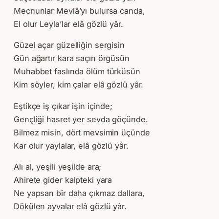
Mecnunlar Mevlâ’yı bulursa canda,
El olur Leyla’lar elâ gözlü yâr.
Güzel açar güzelliğin sergisin
Gün ağartır kara saçın örgüsün
Muhabbet faslında ölüm türküsün
Kim söyler, kim çalar elâ gözlü yâr.
Eştikçe iş çıkar işin içinde;
Gençliği hasret yer sevda göçünde.
Bilmez misin, dört mevsimin üçünde
Kar olur yaylalar, elâ gözlü yâr.
Alı al, yeşili yeşilde ara;
Ahirete gider kalpteki yara
Ne yapsan bir daha çıkmaz dallara,
Dökülen ayvalar elâ gözlü yâr.