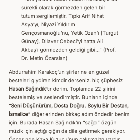
sürekli olarak görmezden gelen bir
tutum sergilemiştir. Tıpkı Arif Nihat
Asya’yı, Niyazi Yıldırım
Gençosmanoğlu’nu, Yetik Ozan’ı [Turgut
Günay], Dilaver Cebeci’yi hatta Ali
Akbaş’ı görmezden geldiği gibi…” (Prof.
Dr. Metin Özarslan)
Abdurrahim Karakoç’un şiirlerine en güzel
besteleri giydiren kimdir derseniz, hiç şüphesiz
Hasan Sağındık
‘tır derim. Toplamda 22 şiirini
bestelemiş ve seslendirmiştir. Bunların içinde
“
Seni Düşünürüm, Dosta Doğru, Soylu Bir Destan,
İsmailce
” diğerlerinden birkaç adım öndedir benim
için. Burada Hasan Sağındık’ın “sağcı” özgün
müzik için açtığı çığırı da dile getirmek gerekiyor.
Öncesinde Kaya Kuzucu’nun çalışmaları vardır