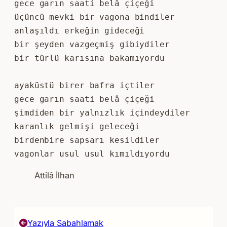
gece garın saati belâ çiçeği
üçüncü mevki bir vagona bindiler
anlaşıldı erkeğin gideceği
bir şeyden vazgeçmiş gibiydiler
bir türlü karısına bakamıyordu
ayaküstü birer bafra içtiler
gece garın saati belâ çiçeği
şimdiden bir yalnızlık içindeydiler
karanlık gelmişi geleceği
birdenbire sapsarı kesildiler
vagonlar usul usul kımıldıyordu
Attilâ İlhan
Yazıyla Sabahlamak