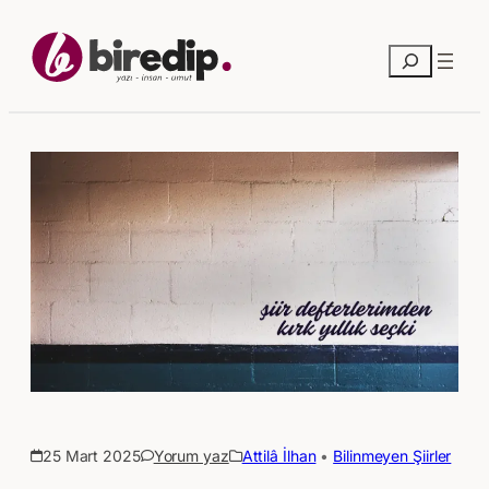
Ara
25 Mart 2025
Yorum yaz
Attilâ İlhan
 • 
Bilinmeyen Şiirler