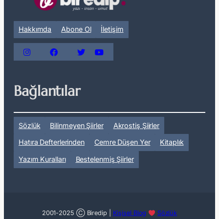
Hakkımda
Abone Ol
İletişim
Bağlantılar
Sözlük
Bilinmeyen Şiirler
Akrostiş Şiirler
Hatıra Defterlerinden
Cemre Düşen Yer
Kitaplık
Yazım Kuralları
Bestelenmiş Şiirler
2001-2025 Ⓒ Biredip |
Kişisel Blog
Sözlük