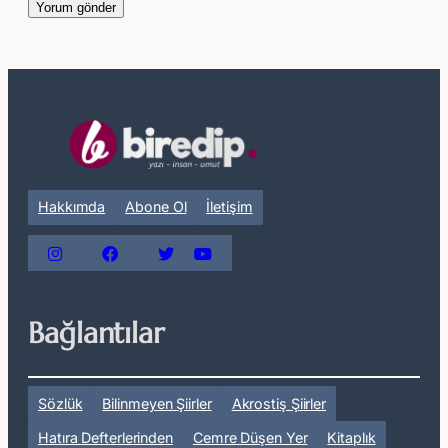
Hakkımda
Abone Ol
İletişim
Bağlantılar
Sözlük
Bilinmeyen Şiirler
Akrostiş Şiirler
Hatıra Defterlerinden
Cemre Düşen Yer
Kitaplık