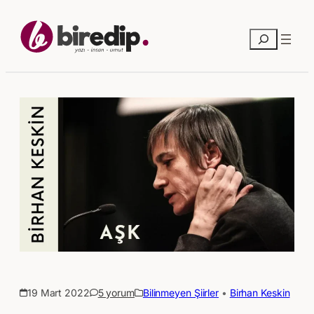
Ara
19 Mart 2022
5 yorum
Bilinmeyen Şiirler
 • 
Birhan Keskin