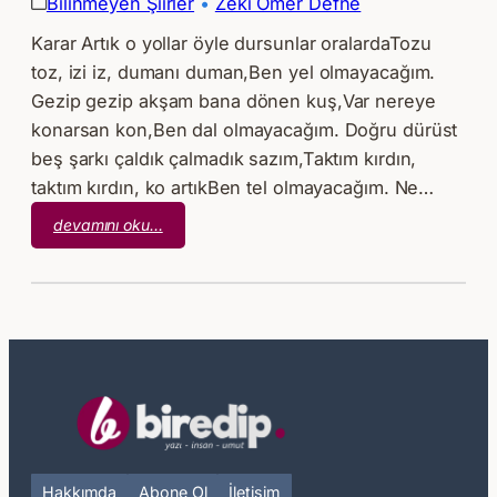
Bilinmeyen Şiirler
 • 
Zeki Ömer Defne
Karar Artık o yollar öyle dursunlar oralardaTozu
toz, izi iz, dumanı duman,Ben yel olmayacağım.
Gezip gezip akşam bana dönen kuş,Var nereye
konarsan kon,Ben dal olmayacağım. Doğru dürüst
beş şarkı çaldık çalmadık sazım,Taktım kırdın,
taktım kırdın, ko artıkBen tel olmayacağım. Ne…
:
devamını oku…
Zeki
Ömer
Defne
–
Karar
Hakkımda
Abone Ol
İletişim