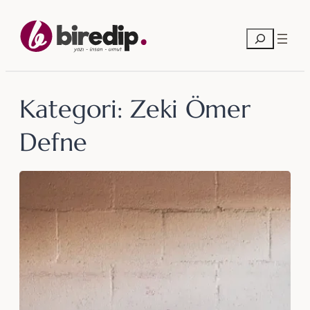
İçeriğe
geç
Ara
Kategori:
Zeki Ömer
Defne