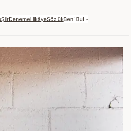
p
Şiir
Deneme
Hikâye
Sözlük
Beni Bul