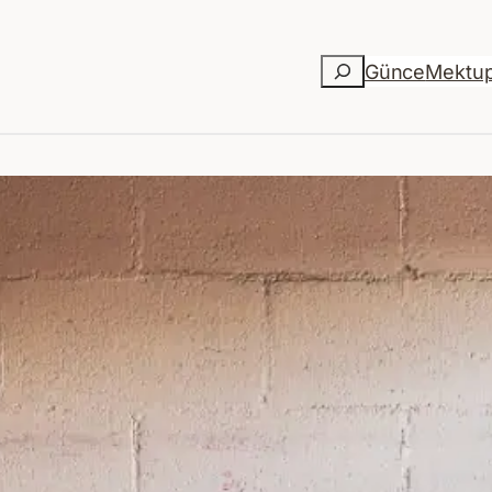
Ara
Günce
Mektu