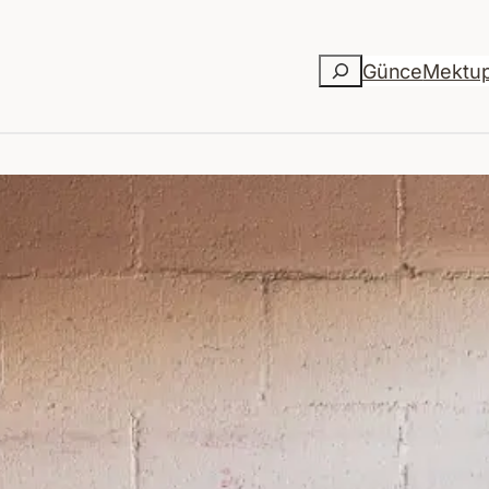
Ara
Günce
Mektu