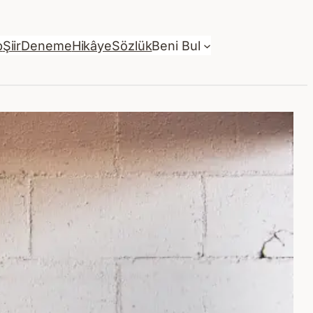
p
Şiir
Deneme
Hikâye
Sözlük
Beni Bul