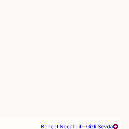
Behçet Necatigil – Gizli Sevda