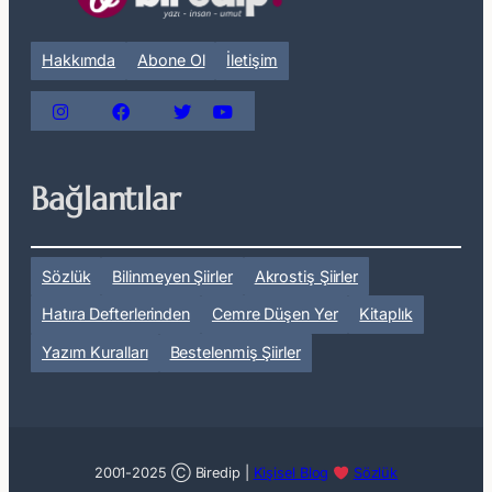
Hakkımda
Abone Ol
İletişim
Bağlantılar
Sözlük
Bilinmeyen Şiirler
Akrostiş Şiirler
Hatıra Defterlerinden
Cemre Düşen Yer
Kitaplık
Yazım Kuralları
Bestelenmiş Şiirler
2001-2025 Ⓒ Biredip |
Kişisel Blog
Sözlük