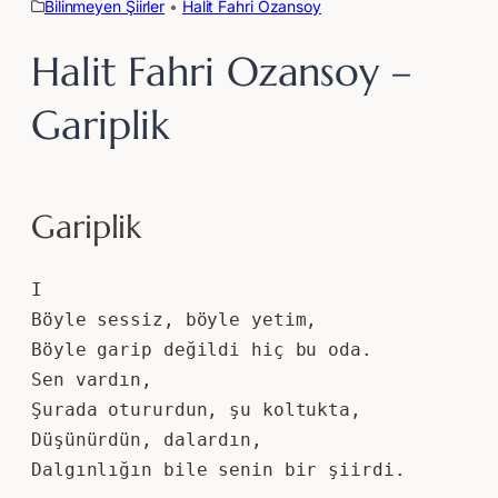
Bilinmeyen Şiirler
 • 
Halit Fahri Ozansoy
Halit Fahri Ozansoy –
Gariplik
Gariplik
I
Böyle sessiz, böyle yetim, 
Böyle garip değildi hiç bu oda. 
Sen vardın, 
Şurada otururdun, şu koltukta, 
Düşünürdün, dalardın, 
Dalgınlığın bile senin bir şiirdi.