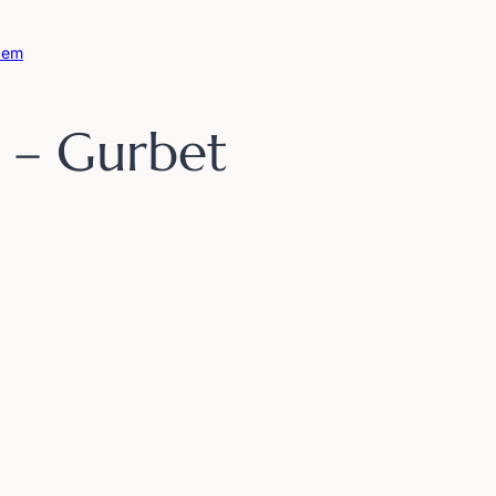
dem
 – Gurbet