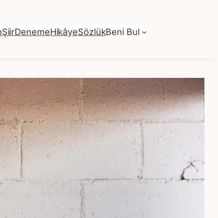
p
Şiir
Deneme
Hikâye
Sözlük
Beni Bul