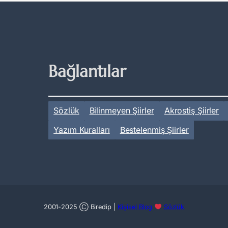
Bağlantılar
Sözlük
Bilinmeyen Şiirler
Akrostiş Şiirler
Yazım Kuralları
Bestelenmiş Şiirler
2001-2025 Ⓒ Biredip |
Kişisel Blog
Sözlük