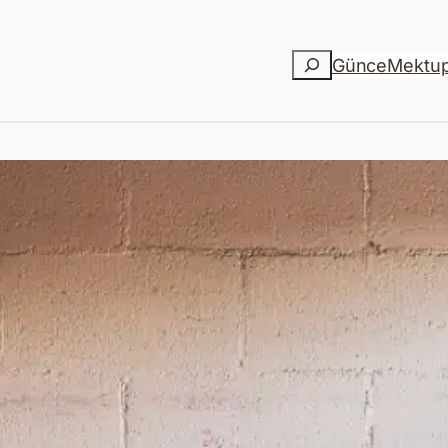
Ara
Günce
Mektu