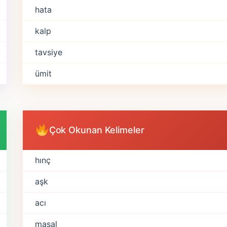
hata
kalp
tavsiye
ümit
Çok Okunan Kelimeler
hınç
aşk
acı
masal