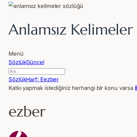
Anlamsız Kelimeler
Menü
F
Sözlük
Güncel
o
r
F
Sözlük
Harf: E
ezber
u
o
Katkı yapmak istediğiniz herhangi bir konu varsa
m
r
N
u
ezber
a
m
v
i
i
ç