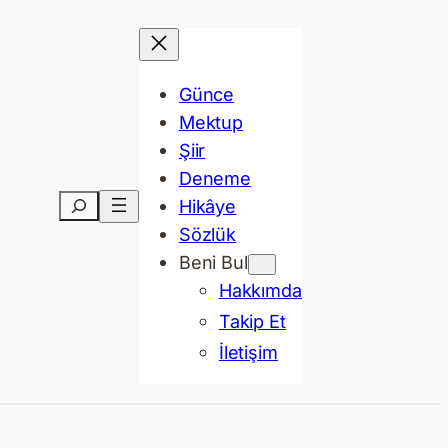
Günce
Mektup
Şiir
Deneme
Ara
Hikâye
Sözlük
Beni Bul
Hakkımda
Takip Et
İletişim