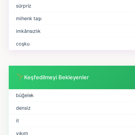
a
sürpriz
d
a
mihenk taşı
s
imkânsızlık
ı
n
coşku
ı
z
:
Keşfedilmeyi Bekleyenler
büğelek
densiz
it
yıkım