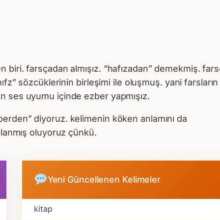
 biri. farsçadan almışız. “hafızadan” demekmiş. far
ıfz” sözcüklerinin birleşimi ile oluşmuş. yani farsların
in ses uyumu içinde ezber yapmışız.
berden” diyoruz. kelimenin köken anlamını da
ullanmış oluyoruz çünkü.
Yeni Güncellenen Kelimeler
kitap