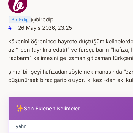
g
e
a
r
s
i
@biredip
Bir Edip
y
k
#1
· 26 Mayıs 2026, 23.25
o
h
kökenini öğrenince hayrete düştüğüm kelinelerden
n
a
az “-den (ayrılma edatı)” ve farsça barm “hafıza, h
u
r
“azbarm” kelimesini gel zaman git zaman türkçen
i
t
şimdi bir şeyi hafızadan söylemek manasında “ez
a
düşünürsek biraz garip oluyor. iki kez -den eki k
s
ı
–
Son Eklenen Kelimeler
B
u
r
yahni