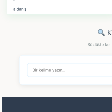
aldanış
K
Sözlükte keli