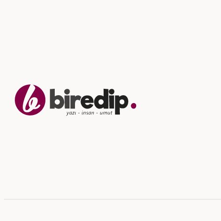
İçeriğe
geç