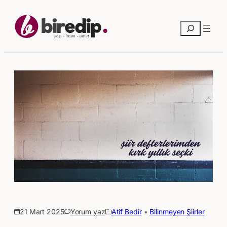
Ara
21 Mart 2025
Yorum yaz
Atif Bedir
 • 
Bilinmeyen Şiirler