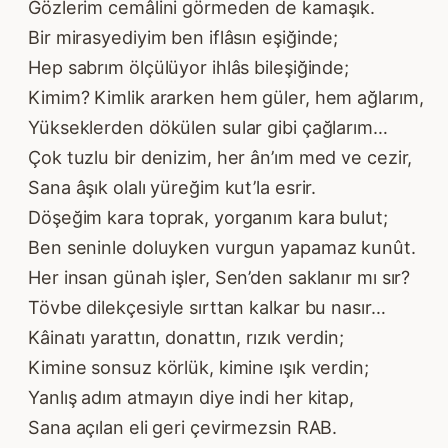
Gözlerim cemâlini görmeden de kamaşık.
Bir mirasyediyim ben iflâsın eşiğinde;
Hep sabrım ölçülüyor ihlâs bileşiğinde;
Kimim? Kimlik ararken hem güler, hem ağlarım,
Yükseklerden dökülen sular gibi çağlarım…
Çok tuzlu bir denizim, her ân’ım med ve cezir,
Sana âşık olalı yüreğim kut’la esrir.
Döşeğim kara toprak, yorganım kara bulut;
Ben seninle doluyken vurgun yapamaz kunût.
Her insan günah işler, Sen’den saklanır mı sır?
Tövbe dilekçesiyle sırttan kalkar bu nasır…
Kâinatı yarattın, donattın, rızık verdin;
Kimine sonsuz körlük, kimine ışık verdin;
Yanlış adım atmayın diye indi her kitap,
Sana açılan eli geri çevirmezsin RAB.