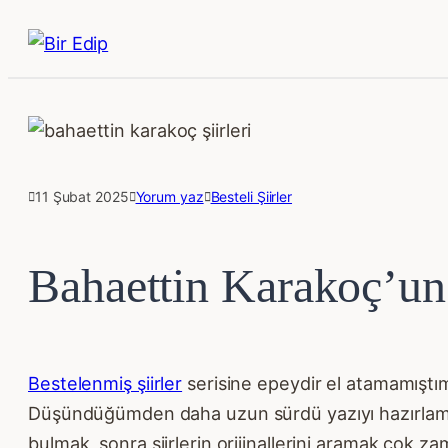
11 Şubat 2025
Yorum yaz
Besteli Şiirler
Bahaettin Karakoç’un 
Bestelenmiş şiirler
serisine epeydir el atamamıştım
Düşündüğümden daha uzun sürdü yazıyı hazırlamak. Ş
bulmak, sonra şiirlerin orijinallerini aramak çok z