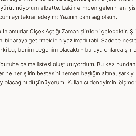
zliği yürütmüyorum elbette. Lakin elimden gelenin en 
cümleyi tekrar edeyim: Yazının canı sağ olsun.
amurlar Çiçek Açtığı Zaman şiir(ler)i gelecektir. Şiir
rini bir araya getirmek için yazılmadı tabi. Sadece bes
 -ki bu, benim beğenim olacaktır- buraya onlarca şiir
r Youtube çalma listesi oluşturuyordum. Bu kez bund
rine her şiirin bestesini hemen başlığın altına, şarkı
olay olacağını düşünüyorum. Kullanıcı deneyimini öl