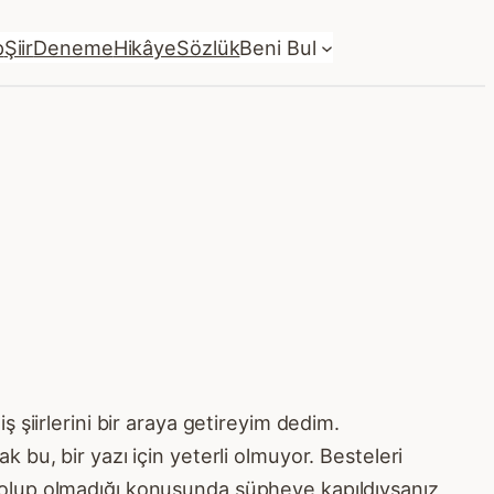
p
Şiir
Deneme
Hikâye
Sözlük
Beni Bul
şiirlerini bir araya getireyim dedim.
bu, bir yazı için yeterli olmuyor. Besteleri
tin olup olmadığı konusunda şüpheye kapıldıysanız