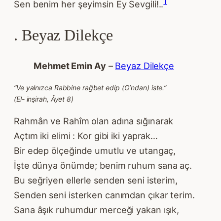
1
Sen benim her şeyimsin Ey Sevgili!..
. Beyaz Dilekçe
Mehmet Emin Ay
–
Beyaz Dilekçe
“Ve yalnızca Rabbine rağbet edip (O’ndan) iste.”
(El- inşirah, Âyet 8)
Rahmân ve Rahîm olan adına sığınarak
Açtım iki elimi : Kor gibi iki yaprak…
Bir edep ölçeğinde umutlu ve utangaç,
İşte dünya önümde; benim ruhum sana aç.
Bu seğriyen ellerle senden seni isterim,
Senden seni isterken canımdan çıkar terim.
Sana âşık ruhumdur merceği yakan ışık,