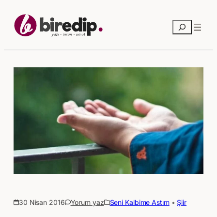
Ara
30 Nisan 2016
Yorum yaz
Seni Kalbime Astım
 • 
Şiir