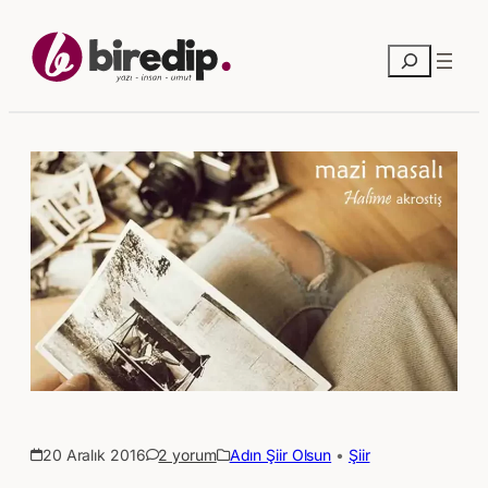
Ara
20 Aralık 2016
2 yorum
Adın Şiir Olsun
 • 
Şiir